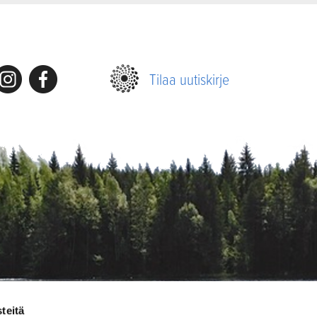
nstagram
Facebook
Tilaa uutiskirje
teitä