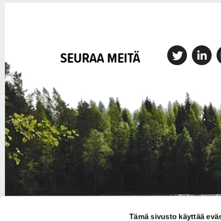
X
Linkedin
I
SEURAA MEITÄ
Tämä sivusto käyttää eväs