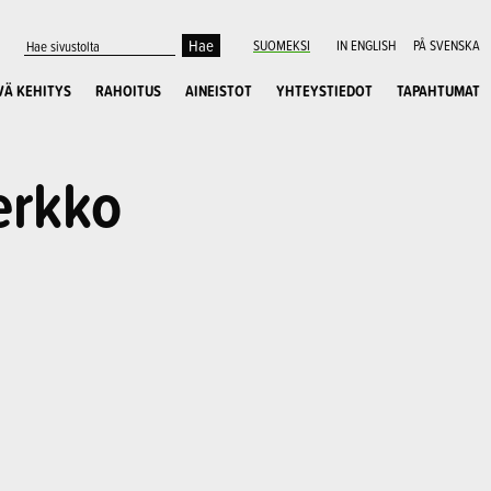
SUOMEKSI
IN ENGLISH
PÅ SVENSKA
VÄ KEHITYS
RAHOITUS
AINEISTOT
YHTEYSTIEDOT
TAPAHTUMAT
erkko