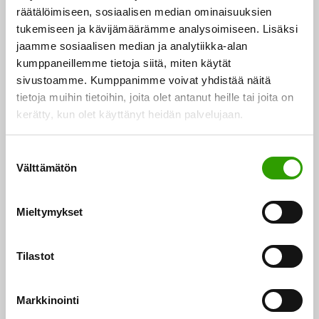
räätälöimiseen, sosiaalisen median ominaisuuksien
tukemiseen ja kävijämäärämme analysoimiseen. Lisäksi
Tulevaisuuden metsien perusta luodaan nyt – uusi
jaamme sosiaalisen median ja analytiikka-alan
siemenviljelysten perustamisohjelma 2060 on
kumppaneillemme tietoja siitä, miten käytät
valmistunut
sivustoamme. Kumppanimme voivat yhdistää näitä
tietoja muihin tietoihin, joita olet antanut heille tai joita on
Metsäpuiden siemenviljelysten perustamisohjelmaa
kerätty, kun olet käyttänyt heidän palvelujaan.
valmistelleen työryhmän raportti on julkaistu.
S
Raportissa esitetään päivitetty arvio Suomen
Välttämätön
u
metsätalouden siementarpeesta…
o
04.09.2023
s
Mieltymykset
t
u
m
Tilastot
u
k
Markkinointi
s