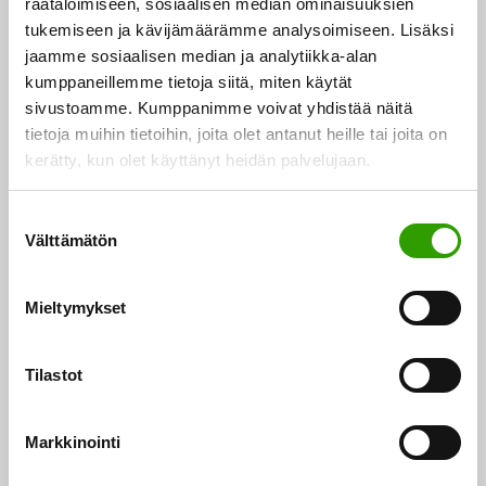
räätälöimiseen, sosiaalisen median ominaisuuksien
tukemiseen ja kävijämäärämme analysoimiseen. Lisäksi
EU päivittää biotalousstrategiansa – kuuleminen
jaamme sosiaalisen median ja analytiikka-alan
kumppaneillemme tietoja siitä, miten käytät
käynnissä
sivustoamme. Kumppanimme voivat yhdistää näitä
tietoja muihin tietoihin, joita olet antanut heille tai joita on
Euroopan unioni valmistelee uutta
kerätty, kun olet käyttänyt heidän palvelujaan.
biotalousstrategiaa, jonka on määrä valmistua vuoden
2025 loppuun mennessä. Euroopan komissio
S
käynnisti 31.…
Välttämätön
u
o
03.04.2025
s
Mieltymykset
t
u
m
Tilastot
u
k
Markkinointi
s
e