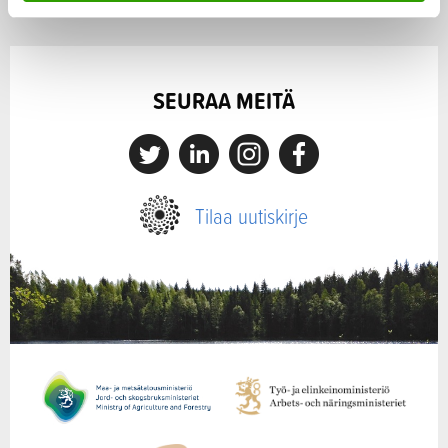
a
SEURAA MEITÄ
X
Linkedin
Instagram
Facebook
Tilaa uutiskirje