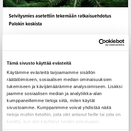
Selvitysmies asetettiin tekemään ratkaisuehdotus
Palokin koskista
Maa- ja metsätalousministeriö on asettanut
selvitysmiehen, jonka tehtävänä on laatia
ratkaisuehdotus, joka mahdollistaisi Palokin koskien…
Tämä sivusto käyttää evästeitä
19.10.2023
Käytämme evästeitä tarjoamamme sisällön
räätälöimiseen, sosiaalisen median ominaisuuksien
tukemiseen ja kävijämäärämme analysoimiseen. Lisäksi
Kalat ja vedet
UUTINEN
jaamme sosiaalisen median ja analytiikka-alan
kumppaneillemme tietoja siitä, miten käytät
sivustoamme. Kumppanimme voivat yhdistää näitä
tietoja muihin tietoihin, joita olet antanut heille tai joita on
kerätty, kun olet käyttänyt heidän palvelujaan.