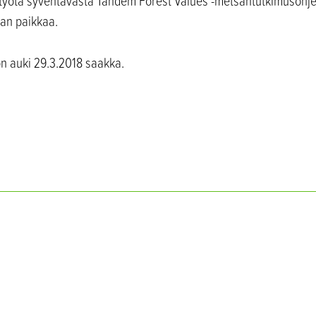
työtä syventävästä Tandem Forest Values -metsäntutkimusohje
jan paikkaa.
n auki 29.3.2018 saakka.