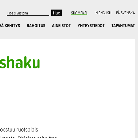
SUOMEKSI
IN ENGLISH
PÅ SVENSKA
VÄ KEHITYS
RAHOITUS
AINEISTOT
YHTEYSTIEDOT
TAPAHTUMAT
ushaku
oostuu ruotsalais-