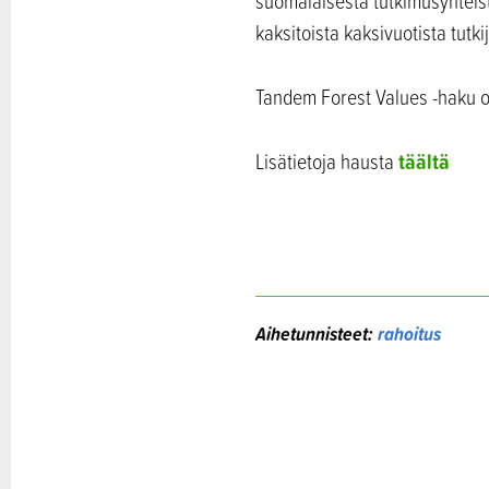
suomalaisesta tutkimusyhteis
kaksitoista kaksivuotista tutki
Tandem Forest Values -haku o
täältä
Lisätietoja hausta
Aihetunnisteet:
rahoitus