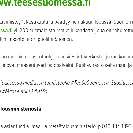
w.teesesuomessa.fi
äynnistyy 1. kesäkuuta ja päättyy heinäkuun lopussa. Suomen
sa.fi
yli 200 suomalaista matkailukohdetta, joita on rahoitet
kin ja kohteita eri puolilta Suomea.
an unionin maaseutuohjelman viestintäverkosto, johon kuuluu 
alla ovat maaseutuverkostopalvelut, Ruokavirasto sekä maa- ja
osiaalisessa mediassa tunnisteella #TeeSeSuomessa. Suositte
 #MaaseutuFi-käyttöä.
alousministeriöstä:
ava asiantuntija, maa- ja metsätalousministeriö, p.040 487 389