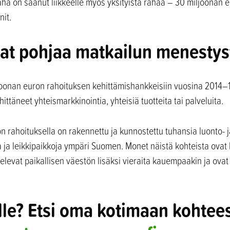
aha on saanut liikkeelle myös yksityistä rahaa – 30 miljoonan 
nit.
at pohjaa matkailun menestyst
joonan euron rahoituksen kehittämishankkeisiin vuosina 2014–
ttäneet yhteismarkkinointia, yhteisiä tuotteita tai palveluita.
 rahoituksella on rakennettu ja kunnostettu tuhansia luonto- ja
oja ja leikkipaikkoja ympäri Suomen. Monet näistä kohteista ova
televat paikallisen väestön lisäksi vieraita kauempaakin ja ovat
lille? Etsi oma kotimaan kohtee