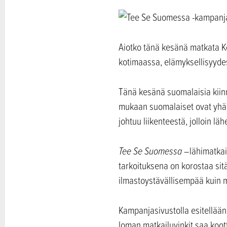
Aiotko tänä kesänä matkata Kol
kotimaassa, elämyksellisyydest
Tänä kesänä suomalaisia kiin
mukaan suomalaiset ovat yhä 
johtuu liikenteestä, jolloin lä
Tee Se Suomessa –
lähimatkai
tarkoituksena on korostaa sit
ilmastoystävällisempää kuin 
Kampanjasivustolla esitellään
loman matkailuvinkit saa koott