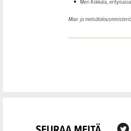
Meri Kiikkala, erityisas
Maa- ja metsätalousministeriö
SEURAA MEITÄ
X