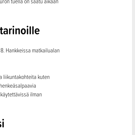
euron tuella on saatu aikaan
arinoille
18. Hankkeissa matkailualan
 liikuntakohteita kuten
t henkeäsalpaavia
 käytettävissä ilman
si