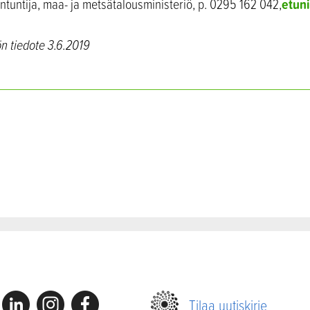
etun
iantuntija, maa- ja metsätalousministeriö, p. 0295 162 042,
n tiedote 3.6.2019
Linkedin
Instagram
Facebook
Tilaa uutiskirje