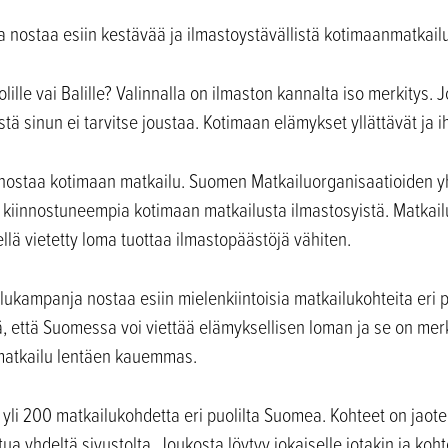
ille vai Balille? Valinnalla on ilmaston kannalta iso merkitys. 
ä sinun ei tarvitse joustaa. Kotimaan elämykset yllättävät ja i
nostaa kotimaan matkailu. Suomen Matkailuorganisaatioiden 
kiinnostuneempia kotimaan matkailusta ilmastosyistä. Matkail
hellä vietetty loma tuottaa ilmastopäästöjä vähiten.
lukampanja nostaa esiin mielenkiintoisia matkailukohteita eri
ä, että Suomessa voi viettää elämyksellisen loman ja se on merk
matkailu lentäen kauemmas.
 yli 200 matkailukohdetta eri puolilta Suomea. Kohteet on jaote
ua yhdeltä sivustolta. Joukosta löytyy jokaiselle jotakin ja koht