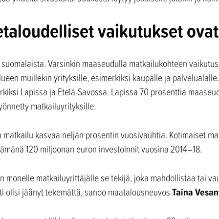
taloudelliset vaikutukset ovat
00 suomalaista. Varsinkin maaseudulla matkailukohteen vaikutus 
een muillekin yrityksille, esimerkiksi kaupalle ja palvelualalle.
rkiksi Lapissa ja Etelä-Savossa. Lapissa 70 prosenttia maaseudu
önnetty matkailuyrityksille.
matkailu kasvaa neljän prosentin vuosivauhtia. Kotimaiset mat
tämänä 120 miljoonan euron investoinnit vuosina 2014–18.
monelle matkailuyrittäjälle se tekijä, joka mahdollistaa tai vau
Taina Vesan
nti olisi jäänyt tekemättä, sanoo maatalousneuvos