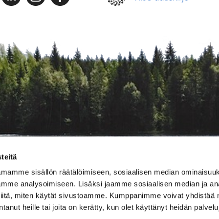
teitä
amamme sisällön räätälöimiseen, sosiaalisen median ominaisuu
mme analysoimiseen. Lisäksi jaamme sosiaalisen median ja ana
iitä, miten käytät sivustoamme. Kumppanimme voivat yhdistää nä
antanut heille tai joita on kerätty, kun olet käyttänyt heidän palvel