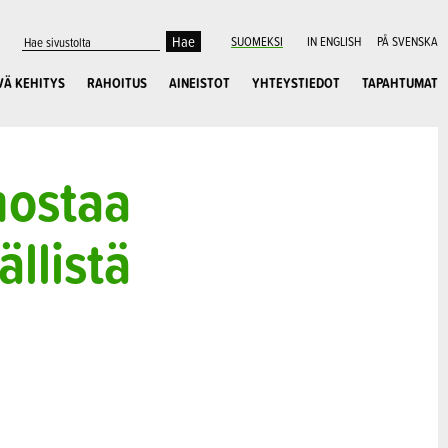
SUOMEKSI
IN ENGLISH
PÅ SVENSKA
VÄ KEHITYS
RAHOITUS
AINEISTOT
YHTEYSTIEDOT
TAPAHTUMAT
nostaa
ällistä