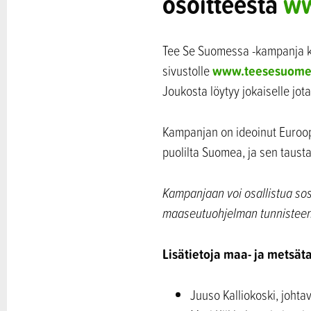
osoitteesta
ww
Tee Se Suomessa -kampanja k
www.teesesuomes
sivustolle
Joukosta löytyy jokaiselle jota
Kampanjan on ideoinut Euroop
puolilta Suomea, ja sen taust
Kampanjaan voi osallistua s
maaseutuohjelman tunnisteen
Lisätietoja maa- ja metsät
Juuso Kalliokoski, joht