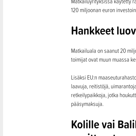
Matkailuyrityksissä käytetty r
120 miljoonan euron investoin
Hankkeet luov
Matkailuala on saanut 20 mil
toimijat ovat muun muassa kehi
Lisäksi EU:n maaseuturahaston
laavuja, reitistöjä, uimarant
retkeilypaikkoja, jotka houkut
pääsymaksuja.
Kolille vai Ba