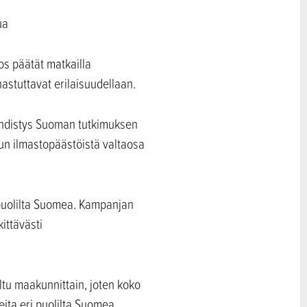
Jos päätät matkailla
hastuttavat erilaisuudellaan.
yhdistys Suoman tutkimuksen
un ilmastopäästöistä valtaosa
 puolilta Suomea. Kampanjan
ittävästi
ltu maakunnittain, joten koko
eita eri puolilta Suomea.