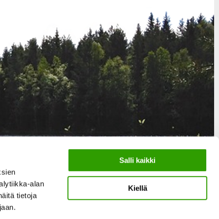
Salli kaikki
ksien
lytiikka-alan
Kiellä
itä tietoja
ujaan.