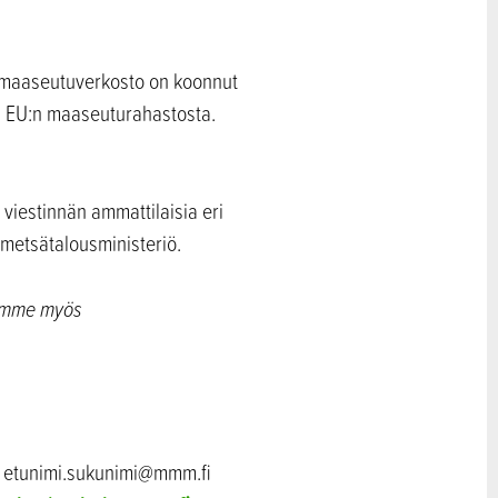
 maaseutuverkosto on koonnut
tu EU:n maaseuturahastosta.
viestinnän ammattilaisia eri
 metsätalousministeriö.
lemme myös
3, etunimi.sukunimi@mmm.fi