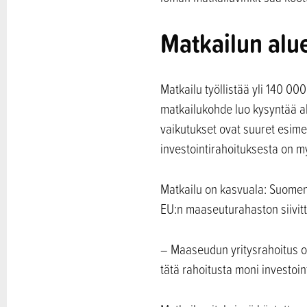
Matkailun alue
Matkailu työllistää yli 140 0
matkailukohde luo kysyntää alu
vaikutukset ovat suuret esime
investointirahoituksesta on my
Matkailu on kasvuala: Suomen 
EU:n maaseuturahaston siivit
– Maaseudun yritysrahoitus on 
tätä rahoitusta moni investoi