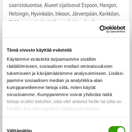
saaristoluontoa. Alueet sijaitsevat Espoon, Hangon,
Helsingin, Hyvinkään, Inkoon, Järvenpään, Karkkilan,
Kirkkonummin, Lapinjärven, Lohjan, Loviisan,
Myrskylän, Mäntsälän, Nurmijärven, Pornaisen,
Porvoon, Pukkilan, Raaseporin, Sipoon, Siuntion,
Tuusulan, Vantaan ja Vihdin kuntien ja kaupunkien
Tämä sivusto käyttää evästeitä
alueilla.
Käytämme evästeitä tarjoamamme sisällön
räätälöimiseen, sosiaalisen median ominaisuuksien
Luonnonsuojeluun osoitettujen alueiden käyttöä
tukemiseen ja kävijämäärämme analysoimiseen. Lisäksi
jaamme sosiaalisen median ja analytiikka-alan
määrittää luonnonsuojelulaki. Laki vaikuttaa
kumppaneillemme tietoja siitä, miten käytät
esimerkiksi alueiden matkailu-, virkistys-, kalastus- ja
sivustoamme. Kumppanimme voivat yhdistää näitä
metsästyskäyttöön. Luonnonsuojelualueilla on
tietoja muihin tietoihin, joita olet antanut heille tai joita on
yleisenä tavoitteena säilyttää alueet luonnontilassa ja
kerätty, kun olet käyttänyt heidän palvelujaan.
vapaina ihmisen aiheuttamilta häiriöiltä. Jokamiehen
oikeuksia ei alueilla kuitenkaan ole yleensä tarpeen
S
Välttämätön
u