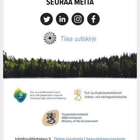
SEURAA MEITÄ
X
Linkedin
Instagram
Facebook
Tilaa uutiskirje
toimitus@biotalous.fi
Tietoa sivustosta
|
Saavutettavuusseloste