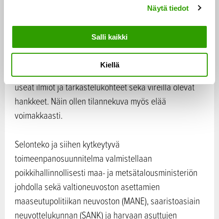
muodostaminen on tärkeä osa maaseutupoliittista
Näytä tiedot
v
selontekoa. Selonteolla parannetaan politiikan
a
johdonmukaisuutta ja osuvuutta maaseutu- ja
l
Salli kaikki
saaristoalueilla sekä edistetään paikkaperustaisen
i
n
politiikan ja kehittämisen toteuttamista. Kyseessä on
Kiellä
t
poikkihallinnollinen kokonaisuus, johon kytkeytyvät
a
useat ilmiöt ja tarkastelukohteet sekä vireillä olevat
hankkeet. Näin ollen tilannekuva myös elää
voimakkaasti.
Selonteko ja siihen kytkeytyvä
toimeenpanosuunnitelma valmistellaan
poikkihallinnollisesti maa- ja metsätalousministeriön
johdolla sekä valtioneuvoston asettamien
maaseutupolitiikan neuvoston (MANE), saaristoasiain
neuvottelukunnan (SANK) ja harvaan asuttujen