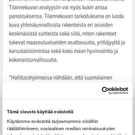
Tilannekuvan analyysiin voi myös kukin antaa
panostuksensa. Tilannekuvan tarkoituksena on luoda
kuva yhteiskunnallisista rakenteista eri asioiden
keskinäisistä suhteista sekä siitä, miten rakenteet
tukevat maaseutualueiden asuttavuutta, yrittäjyyttä ja
kansalaistoimintaa sekä koko maan hyvinvointia ja
kokonaisturvallisuutta.
”Hallitusohjelmassa nähdään, että suomalainen
maaseutu, maatalous ja metsät turvaavat
kansalaisten hyvinvointia ja ovat koko yhteiskunnan
peruspilareita ja että elinvoimainen maaseutu on
elinehto koko Suomen hyvinvoinnille. Kannustan
Tämä sivusto käyttää evästeitä
laajasti osallistumaan kyselyyn ja ottamaan kantaa
Käytämme evästeitä tarjoamamme sisällön
maaseudun kehittämisen puolesta”, toteaa maa- ja
räätälöimiseen, sosiaalisen median ominaisuuksien