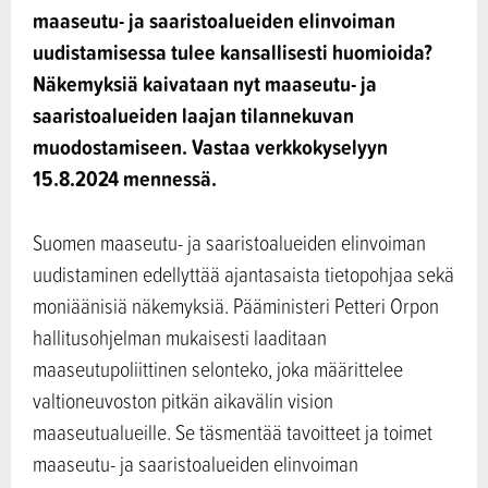
maaseutu- ja saaristoalueiden elinvoiman
uudistamisessa tulee kansallisesti huomioida?
Näkemyksiä kaivataan nyt maaseutu- ja
saaristoalueiden laajan tilannekuvan
muodostamiseen. Vastaa verkkokyselyyn
15.8.2024 mennessä.
Suomen maaseutu- ja saaristoalueiden elinvoiman
uudistaminen edellyttää ajantasaista tietopohjaa sekä
moniäänisiä näkemyksiä. Pääministeri Petteri Orpon
hallitusohjelman mukaisesti laaditaan
maaseutupoliittinen selonteko, joka määrittelee
valtioneuvoston pitkän aikavälin vision
maaseutualueille. Se täsmentää tavoitteet ja toimet
maaseutu- ja saaristoalueiden elinvoiman