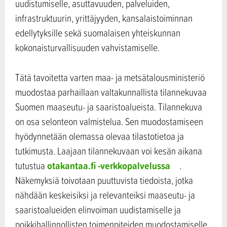
uudistumiselle, asuttavuuden, palveluiden,
infrastruktuurin, yrittäjyyden, kansalaistoiminnan
edellytyksille sekä suomalaisen yhteiskunnan
kokonaisturvallisuuden vahvistamiselle.
Tätä tavoitetta varten maa- ja metsätalousministeriö
muodostaa parhaillaan valtakunnallista tilannekuvaa
Suomen maaseutu- ja saaristoalueista. Tilannekuva
on osa selonteon valmistelua. Sen muodostamiseen
hyödynnetään olemassa olevaa tilastotietoa ja
tutkimusta. Laajaan tilannekuvaan voi kesän aikana
otakantaa.fi -verkkopalvelussa
tutustua
.
Näkemyksiä toivotaan puuttuvista tiedoista, jotka
nähdään keskeisiksi ja relevanteiksi maaseutu- ja
saaristoalueiden elinvoiman uudistamiselle ja
poikkihallinnollisten toimenpiteiden muodostamiselle.