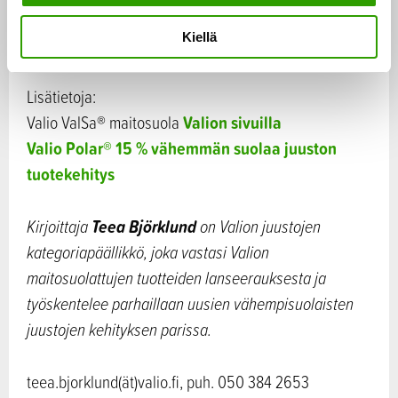
sisältävien tuotteiden valmistus onnistuu ilman, että
n
Kiellä
maku kärsii.
t
a
Lisätietoja:
Valion sivuilla
Valio ValSa® maitosuola
Valio Polar® 15 % vähemmän suolaa juuston
tuotekehitys
Teea Björklund
Kirjoittaja
on Valion juustojen
kategoriapäällikkö, joka vastasi Valion
maitosuolattujen tuotteiden lanseerauksesta ja
työskentelee parhaillaan uusien vähempisuolaisten
juustojen kehityksen parissa.
teea.bjorklund(ät)valio.fi, puh. 050 384 2653