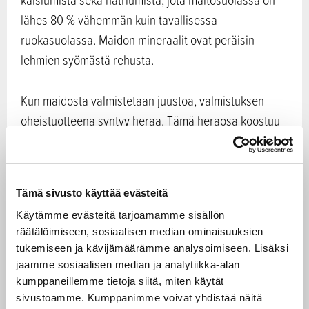
lähes 80 % vähemmän kuin tavallisessa
ruokasuolassa. Maidon mineraalit ovat peräisin
lehmien syömästä rehusta.
Kun maidosta valmistetaan juustoa, valmistuksen
oheistuotteena syntyy heraa. Tämä heraosa koostuu
heraproteiinista sekä maidon mineraaleista, siis
maitosuolasta. Hyvälaatuinen maidon heraproteiini on
osattu hyödyntää jo pitkään, mutta nyt myös maidon
Tämä sivusto käyttää evästeitä
luontaisille mineraaleille on löytynyt tarkoitus – Valio
Käytämme evästeitä tarjoamamme sisällön
ValSa® maitosuola.
räätälöimiseen, sosiaalisen median ominaisuuksien
tukemiseen ja kävijämäärämme analysoimiseen. Lisäksi
Suolan vähentäminen kiinnostaa
jaamme sosiaalisen median ja analytiikka-alan
myös maailmalla
kumppaneillemme tietoja siitä, miten käytät
sivustoamme. Kumppanimme voivat yhdistää näitä