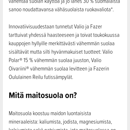
vähentää suolan käyttöä ja jo lähes 30 % suomalaista
sanoo noudattavansa vähäsuolaista ruokavaliota*.
Innovatiivisuudestaan tunnetut Valio ja Fazer
tarttuivat yhdessä haasteeseen ja toivat toukokuussa
kauppojen hyllyille merkittävästi vähemmän suolaa
sisältävät mutta silti hyvänmakuiset tuotteet: Valio
Polar® 15 % vähemmän suolaa juuston, Valio
Oivariini® vähemmän suolaa levitteen ja Fazerin
Oululainen Reilu futissämpylät.
Mitä maitosuola on?
Maitosuola koostuu maidon luontaisista
mineraaleista: kaliumista, jodista, magnesiumista,
kalsiumista sekä natriumista, jota maitosuolassa on