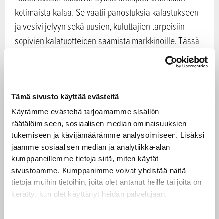
kotimaista kalaa. Se vaatii panostuksia kalastukseen
ja vesiviljelyyn sekä uusien, kuluttajien tarpeisiin
sopivien kalatuotteiden saamista markkinoille. Tässä
EMKVR-ohjelmalla ja vesiviljelystrategialla on
keskeinen rooli”, toteaa maa- ja
Jari Leppä
metsätalousministeri
.
Tämä sivusto käyttää evästeitä
Vesiviljelystrategia tavoittelee
Käytämme evästeitä tarjoamamme sisällön
kestävää kasvua
räätälöimiseen, sosiaalisen median ominaisuuksien
tukemiseen ja kävijämäärämme analysoimiseen. Lisäksi
jaamme sosiaalisen median ja analytiikka-alan
Vesiviljelystrategian tavoitteena on tehdä
kumppaneillemme tietoja siitä, miten käytät
vesiviljelystäkestävän kasvun toimiala vuoteen 2030
sivustoamme. Kumppanimme voivat yhdistää näitä
mennessä nostamalla Manner-Suomen tuotanto 25
tietoja muihin tietoihin, joita olet antanut heille tai joita on
kerätty, kun olet käyttänyt heidän palvelujaan.
000 tonniin vuodessa ja kasvatetun kalan
kotimaisuusaste yli 50 prosenttiin. Vesiviljelyllä on