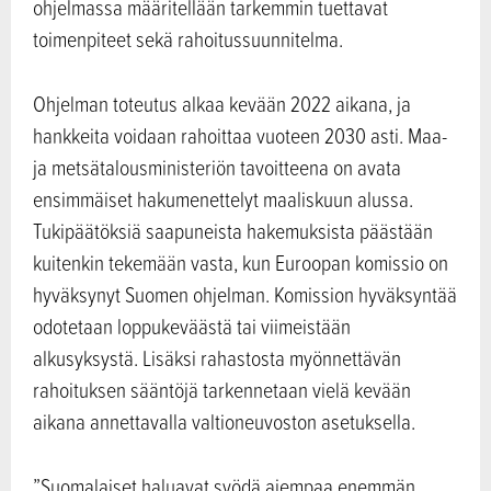
ohjelmassa määritellään tarkemmin tuettavat
toimenpiteet sekä rahoitussuunnitelma.
Ohjelman toteutus alkaa kevään 2022 aikana, ja
hankkeita voidaan rahoittaa vuoteen 2030 asti. Maa-
ja metsätalousministeriön tavoitteena on avata
ensimmäiset hakumenettelyt maaliskuun alussa.
Tukipäätöksiä saapuneista hakemuksista päästään
kuitenkin tekemään vasta, kun Euroopan komissio on
hyväksynyt Suomen ohjelman. Komission hyväksyntää
odotetaan loppukeväästä tai viimeistään
alkusyksystä. Lisäksi rahastosta myönnettävän
rahoituksen sääntöjä tarkennetaan vielä kevään
aikana annettavalla valtioneuvoston asetuksella.
”Suomalaiset haluavat syödä aiempaa enemmän