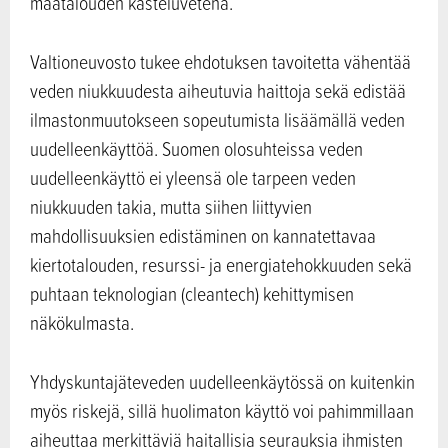
maatalouden kasteluvetenä.
Valtioneuvosto tukee ehdotuksen tavoitetta vähentää
veden niukkuudesta aiheutuvia haittoja sekä edistää
ilmastonmuutokseen sopeutumista lisäämällä veden
uudelleenkäyttöä. Suomen olosuhteissa veden
uudelleenkäyttö ei yleensä ole tarpeen veden
niukkuuden takia, mutta siihen liittyvien
mahdollisuuksien edistäminen on kannatettavaa
kiertotalouden, resurssi- ja energiatehokkuuden sekä
puhtaan teknologian (cleantech) kehittymisen
näkökulmasta.
Yhdyskuntajäteveden uudelleenkäytössä on kuitenkin
myös riskejä, sillä huolimaton käyttö voi pahimmillaan
aiheuttaa merkittäviä haitallisia seurauksia ihmisten