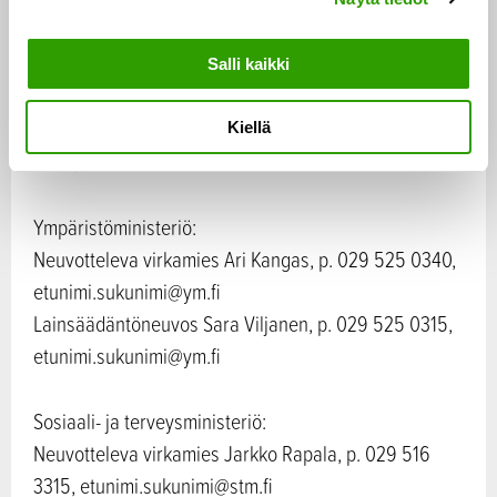
a
Lisätietoja:
l
Salli kaikki
i
Maa- ja metsätalousministeriö:
n
Neuvotteleva virkamies Ville Keskisarja, p. 029 516
Kiellä
t
2390, etunimi.sukunimi@mmm.fi
a
Ympäristöministeriö:
Neuvotteleva virkamies Ari Kangas, p. 029 525 0340,
etunimi.sukunimi@ym.fi
Lainsäädäntöneuvos Sara Viljanen, p. 029 525 0315,
etunimi.sukunimi@ym.fi
Sosiaali- ja terveysministeriö:
Neuvotteleva virkamies Jarkko Rapala, p. 029 516
3315, etunimi.sukunimi@stm.fi