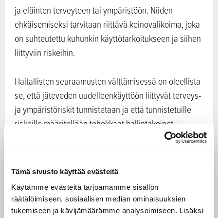
ja eläinten terveyteen tai ympäristöön. Niiden
ehkäisemiseksi tarvitaan riittävä keinovalikoima, joka
on suhteutettu kuhunkin käyttötarkoitukseen ja siihen
liittyviin riskeihin.
Haitallisten seuraamusten välttämisessä on oleellista
se, että jäteveden uudelleenkäyttöön liittyvät terveys-
ja ympäristöriskit tunnistetaan ja että tunnistetuille
riskeille määritellään tehokkaat hallintakeinot.
Keinojen toimivuutta tulee lisäksi seurata huolellisesti.
Asetusluonnoksessa ehdotetut yhteiset
Tämä sivusto käyttää evästeitä
vähimmäislaatuvaatimukset kasteluun käytettävälle
Käytämme evästeitä tarjoamamme sisällön
jätevedelle sekä ehdotetut riskien hallinnan ja
räätälöimiseen, sosiaalisen median ominaisuuksien
seurannan velvoitteet ovat valtioneuvoston mielestä
tukemiseen ja kävijämäärämme analysoimiseen. Lisäksi