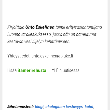
Unto Eskelinen
Kirjoittaja
toimii erityisasiantuntijana
Luonnovarakeskuksessa, jossa hän on paneutunut
kestävän vesiviljelyn kehittämiseen.
Yhteystiedot: unto.eskelinen(at)luke.fi
itämerirehusta
Lisää
YLE:n uutisessa.
Aihetunnisteet:
blogi
,
ekologinen kestävyys
,
kalat
,