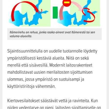
Itämerirehu on rehua, jonka raaka-aineet ovat Itämerestä tai sen
valuma-alueelta.
Sijaintisuunnittelulla on uudelle tuotannolle löydetty
ympäristöllisesti kestäviä alueita. Niitä on sekä
merellä että sisävesillä. Modernit laitosrakenteet
mahdollistavat uusien merilaitosten sijoittumisen
ulommas, jossa ympäristö on suotuisampi ja
käyttöristiriitoja vähemmän.
Kiertovesilaitokset säästävät vettä ja ravinteita. Kun
niiden vedentarve on pieni, laitosten sijoittamiselle on