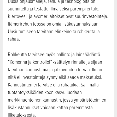
Uusia ohjausmalleja, rehuja ja teknologioita on
suunniteltu ja testattu. Ilmaiseksi parempi ei tule.
Kiertovesi- ja avomerilaitokset ovat suurinvestointeja.
Itämerirehun teossa on omia lisäkustannuksiaan.
Uusiutumiseen tarvitaan elinkeinolta rohkeutta ja
rahaa.
Rohkeutta tarvitsee myös hallinto ja lainsäädäntö.
”Komenna ja kontrolloi” -säätelyn rinnalle ja sijaan
tarvitaan kannustimia ja jatkuvuuden turvaa. Ilman
niitä ei investointeja synny eikä saada maksetuksi.
Kannustinten ei tarvitse olla rahatukia. Sallimalla
tuotantoyksiköiden koon kasvu luodaan
markkinaehtoinen kannustin, jossa ympäristötoimien
lisäkustannukset voidaan kattaa paremmasta
liiketuloksesta.