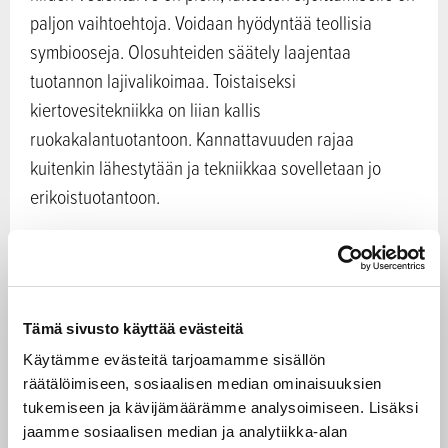
paljon vaihtoehtoja. Voidaan hyödyntää teollisia
symbiooseja. Olosuhteiden säätely laajentaa
tuotannon lajivalikoimaa. Toistaiseksi
kiertovesitekniikka on liian kallis
ruokakalantuotantoon. Kannattavuuden rajaa
kuitenkin lähestytään ja tekniikkaa sovelletaan jo
erikoistuotantoon.
Alan kasvulla on kansantaloudellista merkitystä
Vuonna 2014 tuotiin Suomeen kalaa noin 400 M€
Tämä sivusto käyttää evästeitä
arvosta. Se on paljon, lähes tuplasti enemmän kuin
Käytämme evästeitä tarjoamamme sisällön
hehkutetun koulutusviennin arvo samana vuonna.
räätälöimiseen, sosiaalisen median ominaisuuksien
tukemiseen ja kävijämäärämme analysoimiseen. Lisäksi
Parempi omavaraisuus ei ole käpertymistä eikä
jaamme sosiaalisen median ja analytiikka-alan