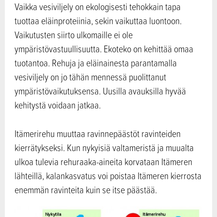
Vaikka vesiviljely on ekologisesti tehokkain tapa
tuottaa eläinproteiinia, sekin vaikuttaa luontoon.
Vaikutusten siirto ulkomaille ei ole
ympäristövastuullisuutta. Ekoteko on kehittää omaa
tuotantoa. Rehuja ja eläinainesta parantamalla
vesiviljely on jo tähän mennessä puolittanut
ympäristövaikutuksensa. Uusilla avauksilla hyvää
kehitystä voidaan jatkaa.
Itämerirehu muuttaa ravinnepäästöt ravinteiden
kierrätykseksi. Kun nykyisiä valtameristä ja muualta
ulkoa tulevia rehuraaka-aineita korvataan Itämeren
lähteillä, kalankasvatus voi poistaa Itämeren kierrosta
enemmän ravinteita kuin se itse päästää.