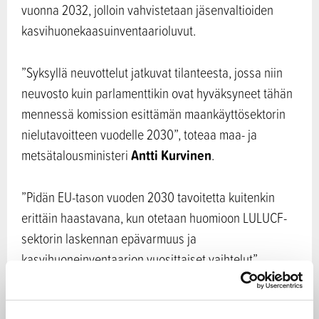
vuonna 2032, jolloin vahvistetaan jäsenvaltioiden
kasvihuonekaasuinventaarioluvut.
”Syksyllä neuvottelut jatkuvat tilanteesta, jossa niin
neuvosto kuin parlamenttikin ovat hyväksyneet tähän
mennessä komission esittämän maankäyttösektorin
nielutavoitteen vuodelle 2030”, toteaa maa- ja
Antti Kurvinen
metsätalousministeri
.
”Pidän EU-tason vuoden 2030 tavoitetta kuitenkin
erittäin haastavana, kun otetaan huomioon LULUCF-
sektorin laskennan epävarmuus ja
kasvihuoneinventaarion vuosittaiset vaihtelut”,
ministeri jatkaa.
Metsäkatoa ja metsien tilaa