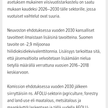
asetuksen mukainen viisivuotistarkastelu on saatu
mukaan kaudeksi 2026–2030 tälle sektorille, jossa
vuotuiset vaihtelut ovat suuria.
Neuvoston ehdotuksessa vuoden 2030 kansalliset
tavoitteet ilmaistaan lisäisinä tavoitteina. Suomen
tavoite on -2,9 miljoonaa
hiilidioksidiekvivalenttitonnia. Lisäisyys tarkoittaa sitä,
että jäsenvaltioita velvoitetaan lisäämään nielua
tietyllä määrällä verrattuna vuosien 2016–2018
keskiarvoon.
Komission ehdotuksessa vuoden 2030 jälkeen
siirryttäisiin ns. AFOLU-sektorin (agriculture, forestry
and land-use eli maatalous, metsätalous ja
maankäyttö) laskentaan ja tällä uudella AFOLU-