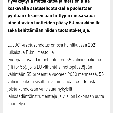
Hyväksytyllä metsäkatoa ja metsien tilaa
koskevalla asetusehdotuksella puolestaan
pyritään ehkäisemään tiettyjen metsäkatoa
aiheuttavien tuotteiden pääsy EU-markkinoille
sekä kehittämään niiden tuotantoketjuja.
LULUCF-asetusehdotus on osa heinäkuussa 2021
julkaistua EU:n ilmasto- ja
energialainsäädäntöehdotusten 55-valmiuspakettia
(Fit for 55), jolla EU vähentäisi nettopäästöjään
vähintään 55 prosenttia vuoteen 2030 mennessä. 55-
valmiuspaketti sisältää 13 lainsäädäntöehdotusta,
joista kahdeksan vahvistaa nykyisiä
lainsäädäntöinstrumentteja ja viisi on kokonaan uutta
sääntelyä.