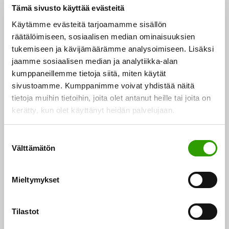
Tämä sivusto käyttää evästeitä
ehdotetaan tarkasteltavaksi
Käytämme evästeitä tarjoamamme sisällön
vuoden 2022 alusta
räätälöimiseen, sosiaalisen median ominaisuuksien
tukemiseen ja kävijämäärämme analysoimiseen. Lisäksi
Neuvostossa hyväksyttiin myös metsäkadon ja
jaamme sosiaalisen median ja analytiikka-alan
kumppaneillemme tietoja siitä, miten käytät
metsien tilan heikkenemistä koskeva neuvoston
sivustoamme. Kumppanimme voivat yhdistää näitä
yleisnäkemys. Metsäkatoa ja metsien tilaa koskevalla
tietoja muihin tietoihin, joita olet antanut heille tai joita on
asetusehdotuksella pyritään ehkäisemään tiettyjen
kerätty, kun olet käyttänyt heidän palvelujaan.
metsäkatoa aiheuttavien tuotteiden pääsy EU-
markkinoille sekä kehittämään niiden tuotantoketjuja.
S
Välttämätön
Uudet velvoitteet kohdistuvat pääasiassa kolmansista
u
o
maista tapahtuvaan tuontiin, mutta säännökset
s
koskevat myös EU:n sisämarkkinoita.
Mieltymykset
t
u
Tavoitteen saavuttamiseksi ehdotetaan pakollista
m
Tilastot
u
asianmukaisen huolellisuuden (due diligence) -