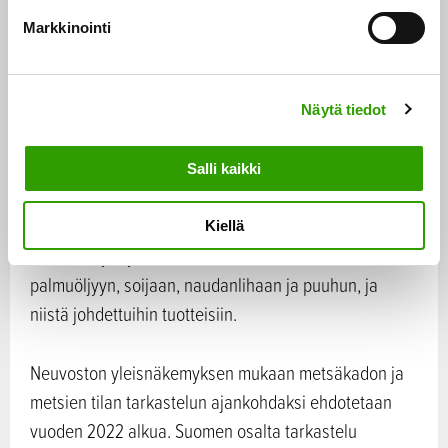
k
järjestelmän käyttöönottoa kaikille toimijoille, jotka
Markkinointi
s
asettavat tuotteita myyntiin EU:n markkinoille tai
e
vievät tuotteita EU:n markkinoilta, yhdistettynä
n
tuotteiden alkuperä- tai tuotantomaiden vertailevaan
Näytä tiedot
v
a
arviointiin. Asetuksen tarkoitus on lisäksi torjua
l
ilmastonmuutosta ja biologisen monimuotoisuuden
Salli kaikki
i
heikkenemistä monenvälisen kaupan sääntöjä
n
noudattaen. Lainsäädäntöehdotusta sovelletaan
Kiellä
t
kuuteen hyödykkeeseen: kahviin, kaakaoon,
a
palmuöljyyn, soijaan, naudanlihaan ja puuhun, ja
niistä johdettuihin tuotteisiin.
Neuvoston yleisnäkemyksen mukaan metsäkadon ja
metsien tilan tarkastelun ajankohdaksi ehdotetaan
vuoden 2022 alkua. Suomen osalta tarkastelu