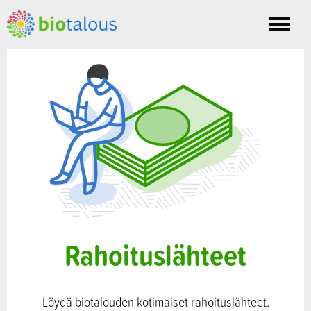
Toggle
nav
Rahoituslähteet
Löydä biotalouden kotimaiset rahoituslähteet.