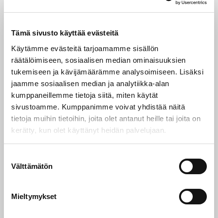
EU-rahoitusneuvonta, Business Finland
Rahat pintaan -rahoitustietokanta,
Tämä sivusto käyttää evästeitä
vesistöjen kunnostaminen ja ylläpito
Käytämme evästeitä tarjoamamme sisällön
räätälöimiseen, sosiaalisen median ominaisuuksien
tukemiseen ja kävijämäärämme analysoimiseen. Lisäksi
Tulokset
jaamme sosiaalisen median ja analytiikka-alan
kumppaneillemme tietoja siitä, miten käytät
sivustoamme. Kumppanimme voivat yhdistää näitä
Biotalouden rahoituslähteet esittäytyvät kukin omalla
tietoja muihin tietoihin, joita olet antanut heille tai joita on
tietokortillaan. Voit rajata hakutuloksia.
kerätty, kun olet käyttänyt heidän palvelujaan.
Aktiivisena näkyvät ne kriteerit, joilla voit edelleen
tarkentaa hakuasi.
S
Välttämätön
u
o
Rajaa valintoja
s
Mieltymykset
t
u