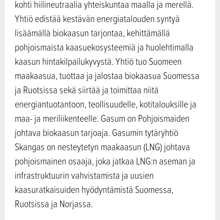
kohti hiilineutraalia yhteiskuntaa maalla ja merellä.
Yhtiö edistää kestävän energiatalouden syntyä
lisäämällä biokaasun tarjontaa, kehittämällä
pohjoismaista kaasuekosysteemiä ja huolehtimalla
kaasun hintakilpailukyvystä. Yhtiö tuo Suomeen
maakaasua, tuottaa ja jalostaa biokaasua Suomessa
ja Ruotsissa sekä siirtää ja toimittaa niitä
energiantuotantoon, teollisuudelle, kotitalouksille ja
maa- ja meriliikenteelle. Gasum on Pohjoismaiden
johtava biokaasun tarjoaja. Gasumin tytäryhtiö
Skangas on nesteytetyn maakaasun (LNG) johtava
pohjoismainen osaaja, joka jatkaa LNG:n aseman ja
infrastruktuurin vahvistamista ja uusien
kaasuratkaisuiden hyödyntämistä Suomessa,
Ruotsissa ja Norjassa.