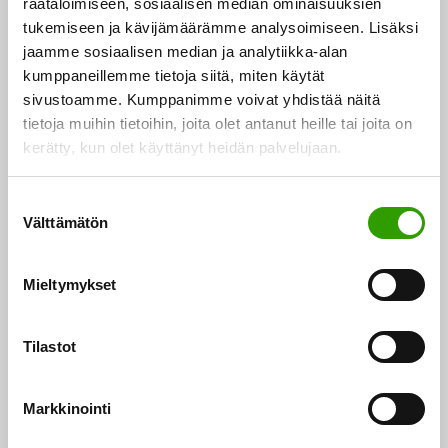
räätälöimiseen, sosiaalisen median ominaisuuksien
tukemiseen ja kävijämäärämme analysoimiseen. Lisäksi
jaamme sosiaalisen median ja analytiikka-alan
kumppaneillemme tietoja siitä, miten käytät
sivustoamme. Kumppanimme voivat yhdistää näitä
tietoja muihin tietoihin, joita olet antanut heille tai joita on
kerätty, kun olet käyttänyt heidän palvelujaan.
muovinkierrätyskeskuksiin, polttaa lämpöenergiaksi
S
Välttämätön
u
uunissa tai jauhaa uudelleen käyttöön.
o
s
Mieltymykset
Kareline-luonnonkuitukomposiitista valmistetaan
t
Kupilka
muun muassa
-astioita. Sekä tuotteet että
u
materiaali on valmistettu EKOenergialla. Kupilka-
m
Tilastot
u
pakkaukset on valmistettu uusiopahvista, joka
k
voidaan kierrättää tai polttaa.
Markkinointi
s
e