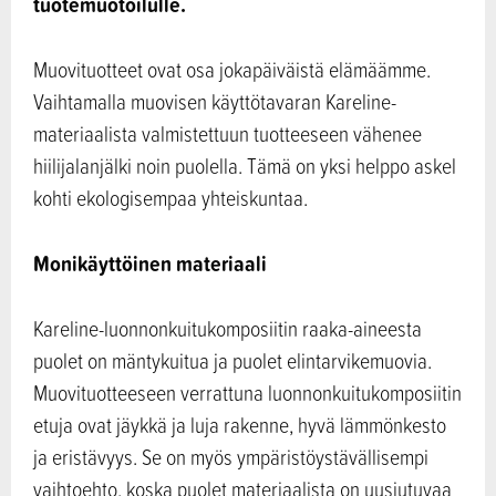
tuotemuotoilulle.
Muovituotteet ovat osa jokapäiväistä elämäämme.
Vaihtamalla muovisen käyttötavaran Kareline-
materiaalista valmistettuun tuotteeseen vähenee
hiilijalanjälki noin puolella. Tämä on yksi helppo askel
kohti ekologisempaa yhteiskuntaa.
Monikäyttöinen materiaali
Kareline-luonnonkuitukomposiitin raaka-aineesta
puolet on mäntykuitua ja puolet elintarvikemuovia.
Muovituotteeseen verrattuna luonnonkuitukomposiitin
etuja ovat jäykkä ja luja rakenne, hyvä lämmönkesto
ja eristävyys. Se on myös ympäristöystävällisempi
vaihtoehto, koska puolet materiaalista on uusiutuvaa