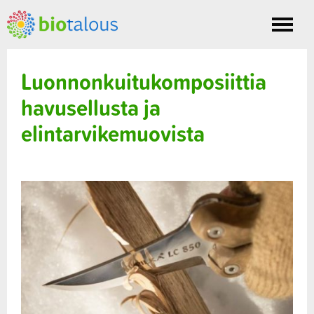
Toggle
nav
Luonnonkuitukomposiittia
havusellusta ja
elintarvikemuovista