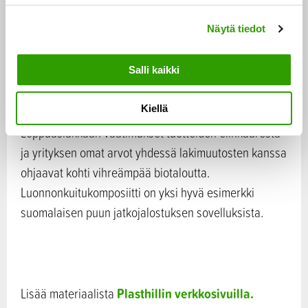
Tulevaisuuden yhteiskunta
n
Näytä tiedot
v
a
Yhteiskuntamme on siirtymässä yhä enemmän kohti
l
kestävää kehitystä ja kiertotaloutta. Niin yritykset kuin
Salli kaikki
i
kuluttajatkin etsivät vaihtoehtoisia ratkaisuja
n
Kiellä
korvaamaan fossiilista alkuperää olevia tuotteita.
t
a
Loppuasiakkaan vaatimukset tuotteiden elinkaaresta
ja yrityksen omat arvot yhdessä lakimuutosten kanssa
ohjaavat kohti vihreämpää biotaloutta.
Luonnonkuitukomposiitti on yksi hyvä esimerkki
suomalaisen puun jatkojalostuksen sovelluksista.
Plasthillin verkkosivuilla.
Lisää materiaalista