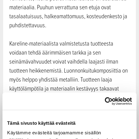
materiaalia. Puuhun verrattuna sen etuja ovat
tasalaatuisuus, halkeamattomuus, kosteudenkesto ja
puhdistettavuus.
Kareline-materiaalista valmistetusta tuotteesta
voidaan tehdä äärimmäisen tarkka ja sen
seinämävahvuudet voivat vaihdella laajasti ilman
tuotteen heikkenemistä. Luonnonkuitukomposiittia on
myös helppo yhdistää metalliin. Tuotteen laaja
käyttölämpötila ja materiaalin kestävyys takaavat
pitkäkestoisen tuotteen, ja näin myös pienemmän
hiilijalanjäljen.
Tämä sivusto käyttää evästeitä
Elinkaaren lopuksi tuotteet voidaan palauttaa
Käytämme evästeitä tarjoamamme sisällön