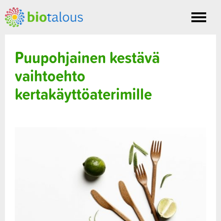
Toggle
nav
Puupohjainen kestävä
vaihtoehto
kertakäyttöaterimille