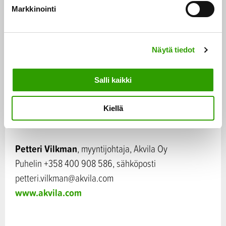
miljardeja euroja. Yrityksen tuotteita myydään jo tällä
k
Markkinointi
hetkellä laajasti eri Euroopan
s
e
vähittäiskauppaketjuissa ja jakelu- ja
n
jälleenmyyjäkumppaneiden kautta tuotteet
Näytä tiedot
v
saavuttavat markkinat myös maailmanlaajuisesti.
a
l
Salli kaikki
i
n
Kiellä
t
Lisätiedot ja yhteydenotot:
a
Petteri Vilkman
, myyntijohtaja, Akvila Oy
Puhelin +358 400 908 586, sähköposti
petteri.vilkman@akvila.com
www.akvila.com