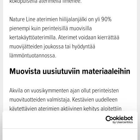
kokopuisella aterimella ilmenee.
Nature Line aterimien hiilijalanjälki on yli 90%
pienempi kuin perinteisillä muovisilla
kertakäyttöaterimilla. Aterimet voidaan kierrättää
muovijätteiden joukossa tai hyödyntää
lämmöntuotannossa.
Muovista uusiutuviin materiaaleihin
Akvila on vuosikymmenten ajan ollut perinteisten
muovituotteiden valmistaja. Kestävien uudelleen
käytettävien aterimien aktiivinen kehitys aloitettiin
vuonna 2017 ja vuonna 2019 Akvila toi markkinoille
ensimmäisen version biopohjaisista, uudelleen
käytettävistä aterimista. Seuraava versio kestävistä