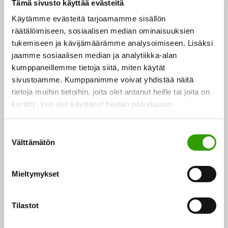
Tämä sivusto käyttää evästeitä
aterimista tuotiin markkinoille vuoden 2020 alussa,
Käytämme evästeitä tarjoamamme sisällön
jolloin raaka-aineen puupohjaisuus oli onnistuttu
räätälöimiseen, sosiaalisen median ominaisuuksien
nostamaan lähes sataan prosenttiin.
tukemiseen ja kävijämäärämme analysoimiseen. Lisäksi
jaamme sosiaalisen median ja analytiikka-alan
EU:n direktiivi edistää
kumppaneillemme tietoja siitä, miten käytät
markkinoiden muutosta
sivustoamme. Kumppanimme voivat yhdistää näitä
tietoja muihin tietoihin, joita olet antanut heille tai joita on
kerätty, kun olet käyttänyt heidän palvelujaan.
EU-direktiivi tulee kieltämään useat kertakäyttöiset
ruokailuvälineet vuonna 2021. Akvila Cutlery Oy
S
tarjoaa uudelleen käytettävillä puukuitupohjaisilla
Välttämätön
u
aterimilla ainutlaatuisen ratkaisun suurille olemassa
o
oleville ja nopeissa muutoksissa eläville markkinoille.
s
Mieltymykset
t
Euroopan kertakäyttöisten aterimien markkinat
u
arvioidaan olevan yli 700 miljoonaa euroa ja
m
Tilastot
maailmanlaajuisesti markkinoiden koko on useita
u