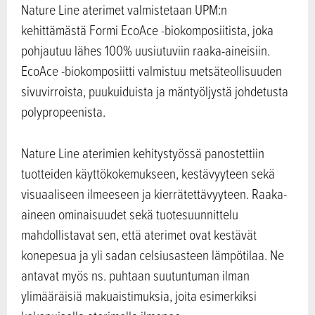
Nature Line aterimet valmistetaan UPM:n
kehittämästä Formi EcoAce -biokomposiitista, joka
pohjautuu lähes 100% uusiutuviin raaka-aineisiin.
EcoAce -biokomposiitti valmistuu metsäteollisuuden
sivuvirroista, puukuiduista ja mäntyöljystä johdetusta
polypropeenista.
Nature Line aterimien kehitystyössä panostettiin
tuotteiden käyttökokemukseen, kestävyyteen sekä
visuaaliseen ilmeeseen ja kierrätettävyyteen. Raaka-
aineen ominaisuudet sekä tuotesuunnittelu
mahdollistavat sen, että aterimet ovat kestävät
konepesua ja yli sadan celsiusasteen lämpötilaa. Ne
antavat myös ns. puhtaan suutuntuman ilman
ylimääräisiä makuaistimuksia, joita esimerkiksi