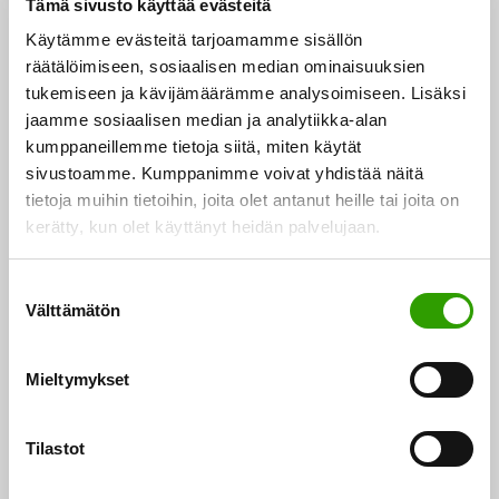
Tämä sivusto käyttää evästeitä
uusiutuvan vaihtoehdon
Käytämme evästeitä tarjoamamme sisällön
räätälöimiseen, sosiaalisen median ominaisuuksien
Stora Enson Lineo on hyvin monipuolinen tuote ja sillä
tukemiseen ja kävijämäärämme analysoimiseen. Lisäksi
on lukuisia erilaisia loppukäyttömahdollisuuksia. Sen
jaamme sosiaalisen median ja analytiikka-alan
kemiallisen koostumuksen ansiosta se sopii erityisen
kumppaneillemme tietoja siitä, miten käytät
sivustoamme. Kumppanimme voivat yhdistää näitä
hyvin uusiutumattomien fenolien korvaamiseen
tietoja muihin tietoihin, joita olet antanut heille tai joita on
esimerkiksi vaneriliimassa. Kuiva ligniini sekoittuu
kerätty, kun olet käyttänyt heidän palvelujaan.
hyvin jatkojalostusprosessissa muihin ainesosiin ja
sen säilyvyysaika on pitkä. Lineon etuna verrattuna
S
uusiutumattomiin raaka-aineisiin on myös
Välttämätön
u
öljypohjaisia tuotteita huomattavasti vakaampi
o
s
kustannusrakenne.
Mieltymykset
t
u
Stora Enson Biomaterials-divisioona luo uusia
m
Tilastot
tuotteita biomassasta, joka ei kilpaile ruoantuotannon
u