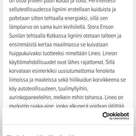
on sitoa yhteen puun kuidut ja solut. Perinteisesti
selluteollisuudessa ligniini erotellaan kuiduista ja
poltetaan sitten tehtaalla energiaksi, sillä sen
lämpöarvo on sama kuin kivihiilellä. Stora Enson
Sunilan tehtaalla Kotkassa ligniini otetaan talteen ja
ensimmäistä kertaa maailmassa se kuivataan
huippukuivaksi tuotteeksi nimeltään Lineo. Lineon
käyttömahdollisuudet ovat lähes rajattomat. Sillä
korvataan esimerkiksi uusiutumattomia fenoleita
liimoissa ja maaleissa sekä hiilikuidun korvikkeena se
käy autoteollisuuteen, tuulimyllyihin,
aurinkopaneeleihin, melkein mihin tahansa. Lineo on
myrkytön raaka-aine, jonka alkuperä voidaan jäljittää
metsään asti.
Stora Enso auttaa asiakkaitaan löytämään