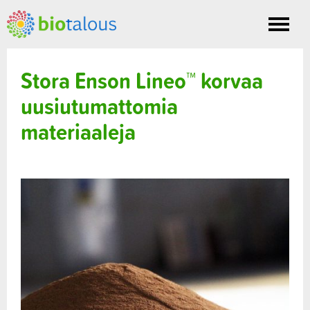
Toggle
nav
Stora Enson Lineo™ korvaa
uusiutumattomia
materiaaleja