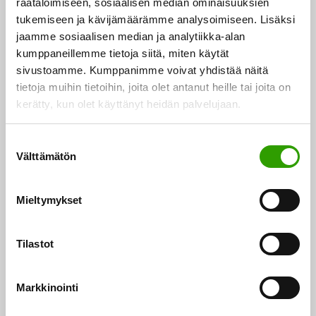
räätälöimiseen, sosiaalisen median ominaisuuksien
tukemiseen ja kävijämäärämme analysoimiseen. Lisäksi
EU:n tuore itärajastrategia: turvallisuutta biotalouden
jaamme sosiaalisen median ja analytiikka-alan
kumppaneillemme tietoja siitä, miten käytät
kasvun kautta?
sivustoamme. Kumppanimme voivat yhdistää näitä
tietoja muihin tietoihin, joita olet antanut heille tai joita on
Euroopan unionin itäraja on muodostunut
kerätty, kun olet käyttänyt heidän palvelujaan.
geopoliittisesti merkittäväksi alueeksi, jossa
turvallisuuden, alueellisen kehityksen ja biotalouden
S
kysymykset…
Välttämätön
u
o
07.05.2026
s
Mieltymykset
t
u
m
Tilastot
u
k
Markkinointi
s
e