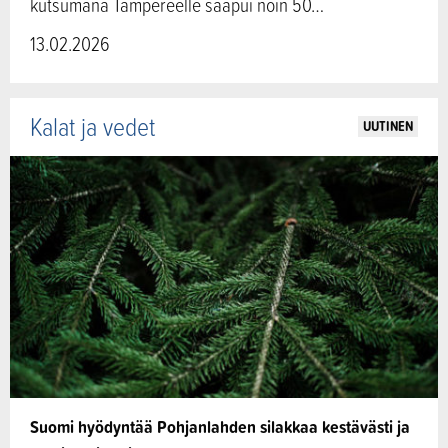
kutsumana Tampereelle saapui noin 50…
13.02.2026
Kalat ja vedet
UUTINEN
Suomi hyödyntää Pohjanlahden silakkaa kestävästi ja