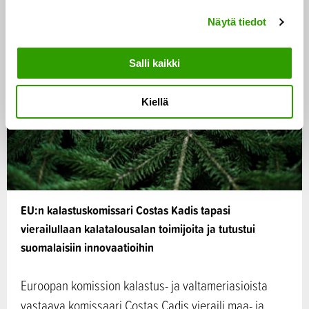
Kalat ja vedet
UUTINEN
n
Näytä tiedot
v
a
l
Salli kaikki
i
n
Kiellä
t
a
EU:n kalastuskomissari Costas Kadis tapasi
vierailullaan kalatalousalan toimijoita ja tutustui
suomalaisiin innovaatioihin
Euroopan komission kalastus- ja valtameriasioista
vastaava komissaari Costas Cadis vieraili maa- ja