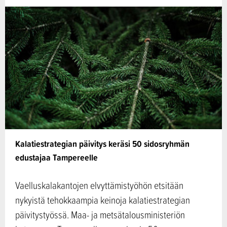
Kalatiestrategian päivitys keräsi 50 sidosryhmän
edustajaa Tampereelle
Vaelluskalakantojen elvyttämistyöhön etsitään
nykyistä tehokkaampia keinoja kalatiestrategian
päivitystyössä. Maa- ja metsätalousministeriön