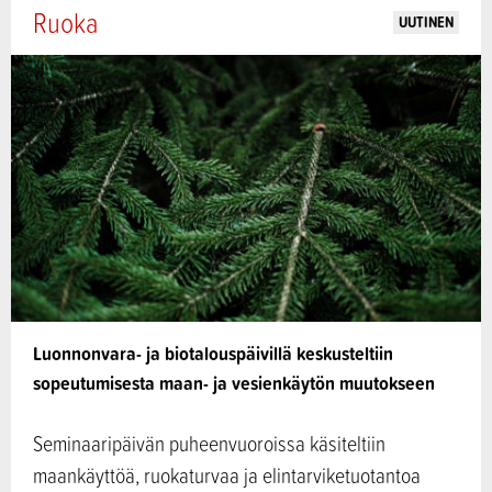
Ruoka
UUTINEN
Luonnonvara- ja biotalouspäivillä keskusteltiin
sopeutumisesta maan- ja vesienkäytön muutokseen
Seminaaripäivän puheenvuoroissa käsiteltiin
maankäyttöä, ruokaturvaa ja elintarviketuotantoa