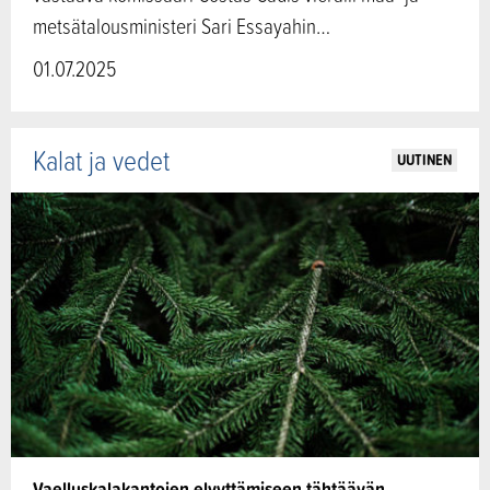
metsätalousministeri Sari Essayahin…
01.07.2025
Kalat ja vedet
UUTINEN
Vaelluskalakantojen elvyttämiseen tähtäävän