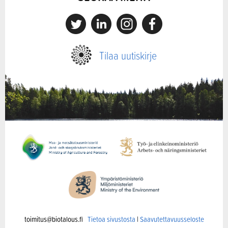
X
Linkedin
Instagram
Facebook
Tilaa uutiskirje
toimitus@biotalous.fi
Tietoa sivustosta
|
Saavutettavuusseloste