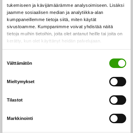
tukemiseen ja kävijämäärämme analysoimiseen. Lisäksi
jaamme sosiaalisen median ja analytiikka-alan
kumppaneillemme tietoja siitä, miten käytät
sivustoamme. Kumppanimme voivat yhdistää näitä
tietoja muihin tietoihin, joita olet antanut heille tai joita on
kerätty, kun olet käyttänyt heidän palvelujaan.
S
Välttämätön
Kalatalousalan uudet tukimuodot käyttöön
u
o
s
Kalatalousalalle otetaan käyttöön neljä uutta
Mieltymykset
t
tukimuotoa, jotka rahoitetaan Euroopan meri-,
u
kalatalous- ja vesiviljelyrahastosta. Tavoitteena on…
m
Tilastot
u
20.10.2025
k
Markkinointi
s
e