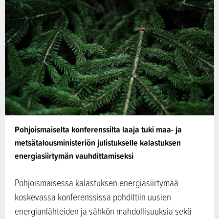
Pohjoismaiselta konferenssilta laaja tuki maa- ja
metsätalousministeriön julistukselle kalastuksen
energiasiirtymän vauhdittamiseksi
Pohjoismaisessa kalastuksen energiasiirtymää
koskevassa konferenssissa pohdittiin uusien
energianlähteiden ja sähkön mahdollisuuksia sekä