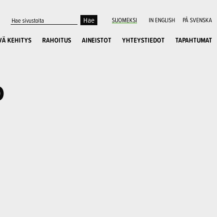
SUOMEKSI
IN ENGLISH
PÅ SVENSKA
VÄ KEHITYS
RAHOITUS
AINEISTOT
YHTEYSTIEDOT
TAPAHTUMAT
o