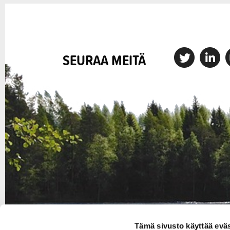
X
Linkedin
I
SEURAA MEITÄ
Tämä sivusto käyttää eväs