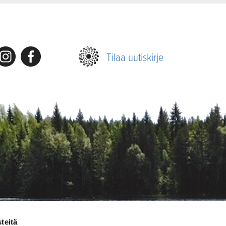
nstagram
Facebook
Tilaa uutiskirje
teitä