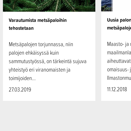
Uusia palon
Varautumista metsäpaloihin
metsäpaloje
tehostetaan
Maasto- ja
Metsäpalojen torjunnassa, niin
maailmanlaa
palojen ehkäisyssä kuin
aiheuttavat
sammutustyössä, on tärkeintä sujuva
omaisuus- j
yhteistyö eri viranomaisten ja
Ilmastonm
toimijoiden…
11.12.2018
27.03.2019