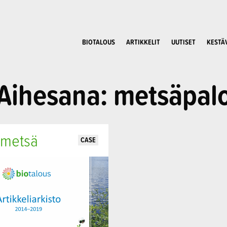
BIOTALOUS
ARTIKKELIT
UUTISET
KESTÄ
Aihesana: metsäpal
 metsä
CASE