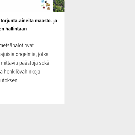
torjunta-aineita maasto- ja
n hallintaan
 metsäpalot ovat
juisia ongelmia, jotka
 mittavia päästöjä sekä
a henkilövahinkoja.
uutoksen…