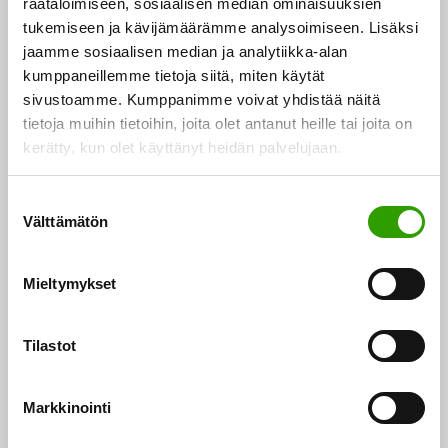
räätälöimiseen, sosiaalisen median ominaisuuksien
tukemiseen ja kävijämäärämme analysoimiseen. Lisäksi
Erätaloudella on tutkimuksen mukaan merkittävä
jaamme sosiaalisen median ja analytiikka-alan
kumppaneillemme tietoja siitä, miten käytät
taloudellinen vaikutus Suomelle
sivustoamme. Kumppanimme voivat yhdistää näitä
tietoja muihin tietoihin, joita olet antanut heille tai joita on
Maa- ja metsätalousministeriö järjesti torstaina
kerätty, kun olet käyttänyt heidän palvelujaan.
24.5.2018 Erätalous yritystoimintana -seminaarin,
jonka yhteydessä julkaistiin valtioneuvoston kanslian
S
VNTeas-rahoituksella rahoitetun…
Välttämätön
u
o
26.05.2018
s
Mieltymykset
t
u
m
Tilastot
u
k
Markkinointi
s
e