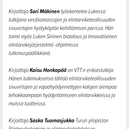
Sari Mäkinen
Kirjoittaja
työskentelee Lukessa
tutkijana vesibiomassojen ja elintarviketeollisuuden
sivuvirtojen hyötykäytön kehittämisen parissa. Hän
toimii myös Luken Sininen biotalous ja Innovatiivinen
elintarvikejärjestelmä -ohjelmissa
tutkimuspäällikkönä.
Kaisu Honkapää
Kirjoittaja
on VTT:n erikoistutkija.
Hänen tutkimuksensa tähtää elintarviketeollisuuden
sivuvirtojen ja vajaahyödynnettyjen kalojen aiempaa
tehokkaampaan hyödyntämiseen elintarvikkeissa ja
muissa tuotteissa.
Saska Tuomasjukka
Kirjoittaja
Turun yliopiston
Elintarvikekemian ja elintarvikekehityksen