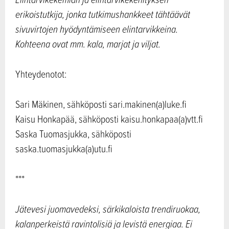
erikoistutkija, jonka tutkimushankkeet tähtäävät
sivuvirtojen hyödyntämiseen elintarvikkeina.
Kohteena ovat mm. kala, marjat ja viljat.
Yhteydenotot:
Sari Mäkinen, sähköposti sari.makinen(a)luke.fi
Kaisu Honkapää, sähköposti kaisu.honkapaa(a)vtt.fi
Saska Tuomasjukka, sähköposti
saska.tuomasjukka(a)utu.fi
***
Jätevesi juomavedeksi, särkikaloista trendiruokaa,
kalanperkeistä ravintolisiä ja levistä energiaa. Ei