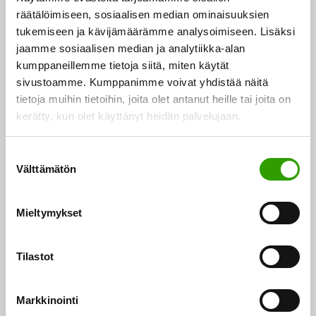
kalvoja sekä elintarvikkeiden rakenteen
räätälöimiseen, sosiaalisen median ominaisuuksien
muokkaamiseen soveltuvia geelejä.
tukemiseen ja kävijämäärämme analysoimiseen. Lisäksi
jaamme sosiaalisen median ja analytiikka-alan
Jatkossa hankkeessa keskitytään skaalaamaan
kumppaneillemme tietoja siitä, miten käytät
sivustoamme. Kumppanimme voivat yhdistää näitä
kalaproteiinin eristysprosessi pilottimittakaavaan.
tietoja muihin tietoihin, joita olet antanut heille tai joita on
Myös tuotetun proteiinin käyttötapoja elintarvikkeissa
kerätty, kun olet käyttänyt heidän palvelujaan.
kehitetään konseptituotteiksi asti, ja korkean
lisäarvon jakeiden kuten kalapeptidien ja -gelatiinin
S
hyödyntämismahdollisuuksia kartoitetaan. Samaan
Välttämätön
u
aikaan jatketaan myös kalamassatuotteiden kehitystä.
o
s
Mieltymykset
Toimialarajat ylittävää yhteistyötä
t
u
m
Tilastot
Hanketta toteuttavat asiantuntijat
u
Luonnonvarakeskuksesta, VTT:ltä ja Turun
k
Markkinointi
yliopistosta. Hankkeen toteuttamista koordinoivat ja
s