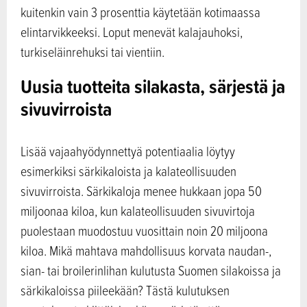
kuitenkin vain 3 prosenttia käytetään kotimaassa
elintarvikkeeksi. Loput menevät kalajauhoksi,
turkiseläinrehuksi tai vientiin.
Uusia tuotteita silakasta, särjestä ja
sivuvirroista
Lisää vajaahyödynnettyä potentiaalia löytyy
esimerkiksi särkikaloista ja kalateollisuuden
sivuvirroista. Särkikaloja menee hukkaan jopa 50
miljoonaa kiloa, kun kalateollisuuden sivuvirtoja
puolestaan muodostuu vuosittain noin 20 miljoona
kiloa. Mikä mahtava mahdollisuus korvata naudan-,
sian- tai broilerinlihan kulutusta Suomen silakoissa ja
särkikaloissa piileekään? Tästä kulutuksen