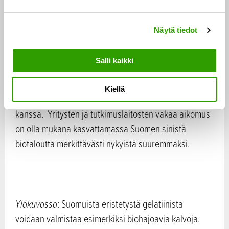
e
kalastuksen asiantuntijoina toimivat Aktion
n
Österbottenin ja Österbottens Fiskarförbundin
Näytä tiedot
v
edustajat. Tutkimuksen toteuttajat tekevät tiivistä
a
yhteistyötä, jotta resurssit saadaan tehokkaaseen
l
Salli kaikki
käyttöön ja ideat joutuisasti kalasektorin hyödyksi.
i
n
Kiellä
t
Koko kehitystyö tehdään yhdessä alan toimijoiden
a
kanssa. Yritysten ja tutkimuslaitosten vakaa aikomus
on olla mukana kasvattamassa Suomen sinistä
biotaloutta merkittävästi nykyistä suuremmaksi.
Yläkuvassa
: Suomuista eristetystä gelatiinista
voidaan valmistaa esimerkiksi biohajoavia kalvoja.