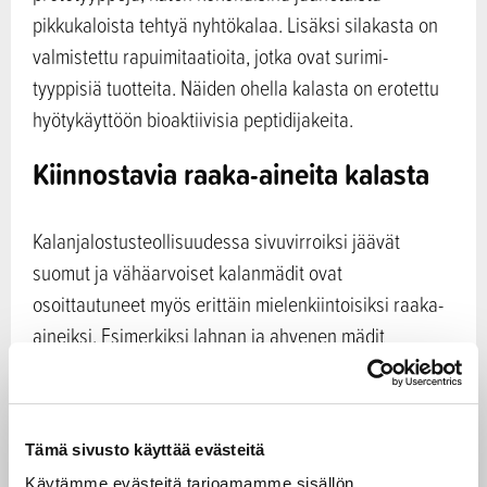
pikkukaloista tehtyä nyhtökalaa. Lisäksi silakasta on
valmistettu rapuimitaatioita, jotka ovat surimi-
tyyppisiä tuotteita. Näiden ohella kalasta on erotettu
hyötykäyttöön bioaktiivisia peptidijakeita.
Kiinnostavia raaka-aineita kalasta
Kalanjalostusteollisuudessa sivuvirroiksi jäävät
suomut ja vähäarvoiset kalanmädit ovat
osoittautuneet myös erittäin mielenkiintoisiksi raaka-
aineiksi. Esimerkiksi lahnan ja ahvenen mädit
sisältävät hyvin runsaasti D-vitamiinia ja hyvälaatuisia
rasvahappoja; pitoisuudet ovat merkittävästi
suurempia kuin vaikkapa lohifileessä. Suomuista
Tämä sivusto käyttää evästeitä
puolestaan on tuotettu laboratoriossa biohajoavia
Käytämme evästeitä tarjoamamme sisällön