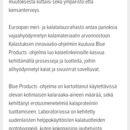
muutoksesta kiittäisi sekä ympäristö että
kansanterveys.
Euroopan meri- ja kalatalousrahasto antaa panoksia
vajaahyödynnetyn kalamateriaalin arvonnostoon.
Kalastuksen innovaatio-ohjelmiin kuuluva Blue
Products -ohjelma luo kalaelinkeinoille kasvua
kehittämällä prosesseja ja tuotteita, joihin
alihyödynnetyt kalat ja sivuvirrat soveltuvat.
Blue Products -ohjelma on kartoittanut käytettävissä
olevan kotimaisen kalaraaka-aineen määrää, sekä
kehittänyt erotusmenetelmiä kalaproteiinin
tuottamiseen. Laboratoriossa on kehitetty
uudenlaisten helppokäyttöisten kalatuotteiden
prototyyppejä, kuten kokonaisina jauhetuista