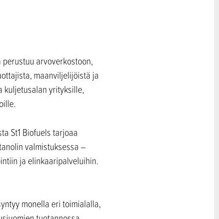
ta perustuu arvoverkostoon,
ttajista, maanviljelijöistä ja
 kuljetusalan yrityksille,
ille.
a St1 Biofuels tarjoaa
etanolin valmistuksessa –
tiin ja elinkaaripalveluihin.
yntyy monella eri toimialalla,
itusjuomien tuotannossa.