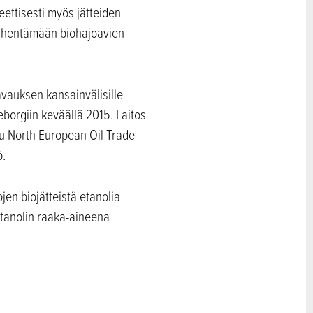
ettisesti myös jätteiden
n vähentämään biohajoavien
avauksen kansainvälisille
eborgiin keväällä 2015. Laitos
ttu North European Oil Trade
ö.
jen biojätteistä etanolia
tanolin raaka-aineena