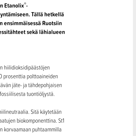
®
in
Etanolix
-
dyntämiseen. Tällä hetkellä
:n ensimmäisessä Ruotsiin
essitähteet sekä lähialueen
n hiilidioksidipäästöjen
 prosenttia polttoaineiden
tävän jäte- ja tähdepohjaisen
ssiilisesta tuontiöljystä.
iilineutraalia. Sitä käytetään
laatujen biokomponenttina. St1
llaan korvaamaan puhtaammilla