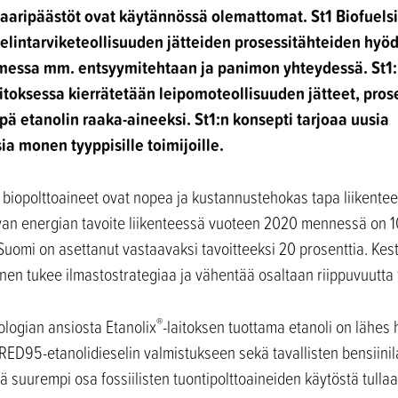
inkaaripäästöt ovat käytännössä olemattomat.
St1 Biofuels
elintarviketeollisuuden jätteiden prosessitähteiden hyö
messa mm. entsyymitehtaan ja panimon yhteydessä. St1
itoksessa kierrätetään
leipomoteollisuuden jätteet, pros
ä etanolin raaka-aineeksi. St1:n konsepti tarjoaa uusia
a monen tyyppisille toimijoille.
 biopolttoaineet ovat nopea ja kustannustehokas tapa liikentee
an energian tavoite liikenteessä vuoteen 2020 mennessä on 10
 Suomi on asettanut vastaavaksi tavoitteeksi 20 prosenttia. Kes
en tukee ilmastostrategiaa ja vähentää osaltaan riippuvuutta fo
®
logian ansiosta Etanolix
-laitoksen tuottama etanoli on lähes h
RED95-etanolidieselin valmistukseen sekä tavallisten bensiini
yhä suurempi osa fossiilisten tuontipolttoaineiden käytöstä tu