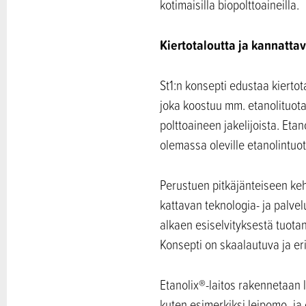
kotimaisilla biopolttoaineilla.
Kiertotaloutta ja kannattav
St1:n konsepti edustaa kierto
joka koostuu mm. etanolituotan
polttoaineen jakelijoista. Etan
olemassa oleville etanolintuotta
Perustuen pitkäjänteiseen ke
kattavan teknologia- ja palve
alkaen esiselvityksestä tuotan
Konsepti on skaalautuva ja er
Etanolix®-laitos rakennetaan l
kuten esimerkiksi leipomo- ja