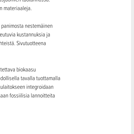
n materiaaleja.
si panimosta nestemäinen
heutuvia kustannuksia ja
hteistä. Sivutuotteena
stettava biokaasu
llisella tavalla tuottamalla
asulaitokseen integroidaan
an fossiilisia lannoitteita