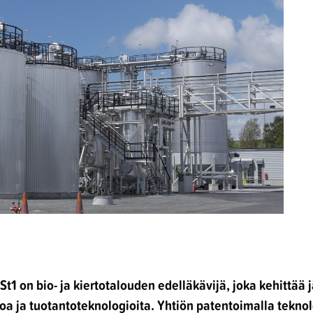
 St1
on bio- ja kiertotalouden edelläkävijä, joka kehittää 
oa ja tuotantoteknologioita. Yhtiön patentoimalla teknol