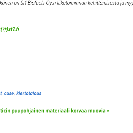
Pitkänen on St1 Biofuels Oy:n liiketoiminnan kehittämisestä ja m
(@)st1.fi
t
,
case
,
kiertotalous
pticin puupohjainen materiaali korvaa muovia »