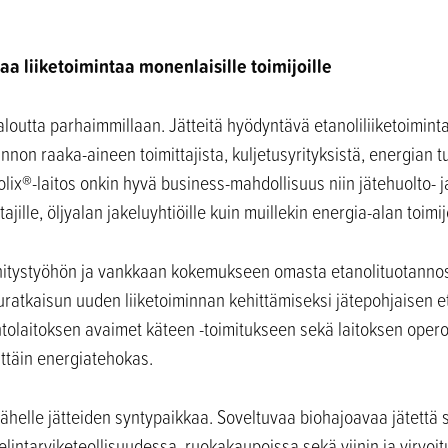
aa liiketoimintaa monenlaisille toimijoille
taloutta parhaimmillaan. Jätteitä hyödyntävä etanoliliiketoimin
non raaka-aineen toimittajista, kuljetusyrityksistä, energian tuo
olix®-laitos onkin hyvä business-mahdollisuus niin jätehuolto- ja
jille, öljyalan jakeluyhtiöille kuin muillekin energia-alan toimijo
hitystyöhön ja vankkaan kokemukseen omasta etanolituotannost
luratkaisun uuden liiketoiminnan kehittämiseksi jätepohjaisen 
tolaitoksen avaimet käteen -toimitukseen sekä laitoksen operoin
ittäin energiatehokas.
ähelle jätteiden syntypaikkaa. Soveltuvaa biohajoavaa jätettä s
 elintarviketeollisuudessa, ruokakaupoissa sekä viinin ja virvo