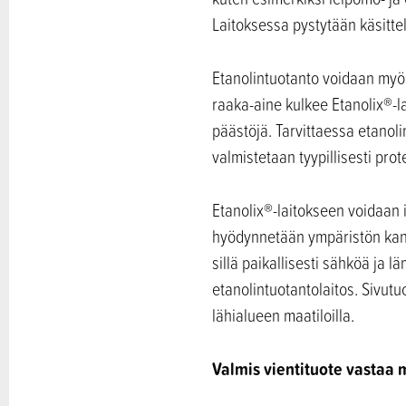
Laitoksessa pystytään käsitt
Etanolintuotanto voidaan myö
raaka-aine kulkee Etanolix®-la
päästöjä. Tarvittaessa etanol
valmistetaan tyypillisesti prot
Etanolix®-laitokseen voidaan i
hyödynnetään ympäristön kann
sillä paikallisesti sähköä ja 
etanolintuotantolaitos. Sivutu
lähialueen maatiloilla.
Valmis vientituote vastaa