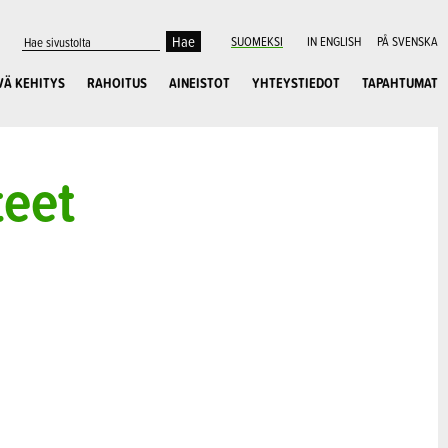
SUOMEKSI
IN ENGLISH
PÅ SVENSKA
VÄ KEHITYS
RAHOITUS
AINEISTOT
YHTEYSTIEDOT
TAPAHTUMAT
teet