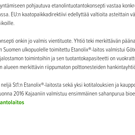
dyntämiseen pohjautuva etanolintuotantokonsepti vastaa konkre
assa. EU:n kaatopaikkadirektiivi edellyttää valtioita asteittai
ikoille.
nsepti onkin jo valmis vientituote. Yhtiö teki merkittävän pään
 Suomen ulkopuolelle toimitettu Etanolix®-laitos valmistui Göt
ynjalostamon toimintoihin ja sen tuotantokapasiteetti on vuokra
en alueen merkittävin riippumaton polttonesteiden hankintayhti
neljä St1:n Etanolix®-laitosta sekä yksi kotitalouksien ja kauppo
 Vuonna 2016 Kajaaniin valmistuu ensimmäinen sahanpurua bioe
tantolaitos