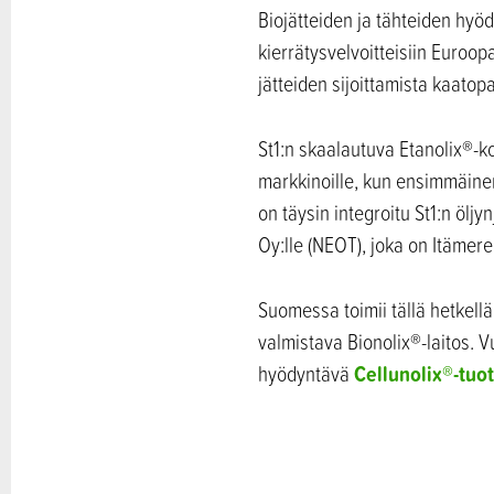
Biojätteiden ja tähteiden hyö
kierrätysvelvoitteisiin Euroop
jätteiden sijoittamista kaatopa
St1:n skaalautuva Etanolix®-ko
markkinoille, kun ensimmäinen
on täysin integroitu St1:n ölj
Oy:lle (NEOT), joka on Itämer
Suomessa toimii tällä hetkellä 
valmistava Bionolix®-laitos.
Cellunolix®-tuo
hyödyntävä