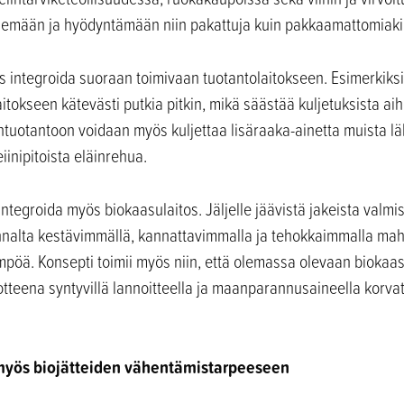
elemään ja hyödyntämään niin pakattuja kuin pakkaamattomiaki
s integroida suoraan toimivaan tuotantolaitokseen. Esimerkik
itokseen kätevästi putkia pitkin, mikä säästää kuljetuksista ai
intuotantoon voidaan myös kuljettaa lisäraaka-ainetta muista lä
eiinipitoista eläinrehua.
ntegroida myös biokaasulaitos. Jäljelle jäävistä jakeista valmi
alta kestävimmällä, kannattavimmalla ja tehokkaimmalla mahdo
lämpöä. Konsepti toimii myös niin, että olemassa olevaan bioka
otteena syntyvillä lannoitteella ja maanparannusaineella korvata
 myös biojätteiden vähentämistarpeeseen