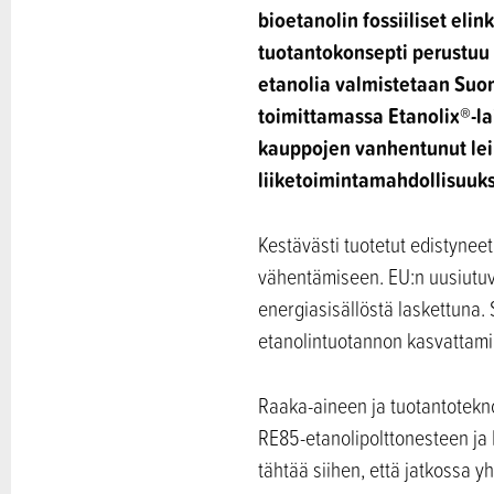
bioetanolin fossiiliset el
tuotantokonsepti perustuu 
etanolia valmistetaan Suo
toimittamassa Etanolix®-la
kauppojen vanhentunut leip
liiketoimintamahdollisuuksi
Kestävästi tuotetut edistyneet
vähentämiseen. EU:n uusiutuv
energiasisällöstä laskettuna.
etanolintuotannon kasvattamin
Raaka-aineen ja tuotantotekno
RE85-etanolipolttonesteen ja 
tähtää siihen, että jatkossa 