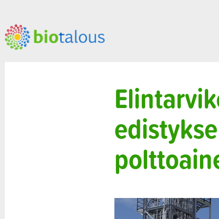
Elintarvi
edistyksel
polttoain