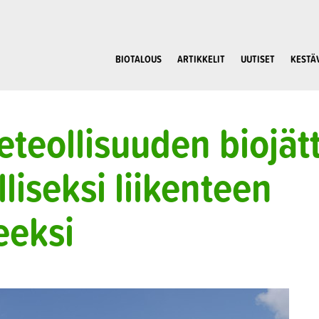
BIOTALOUS
ARTIKKELIT
UUTISET
KESTÄ
keteollisuuden biojät
liseksi liikenteen
eeksi