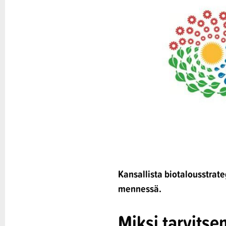
Kansallista biotalousstrat
mennessä.
Miksi tarvitse