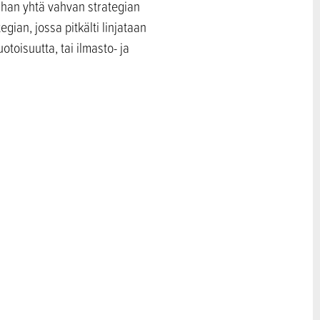
ihan yhtä vahvan strategian
ian, jossa pitkälti linjataan
toisuutta, tai ilmasto- ja