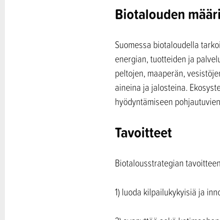
Biotalouden määr
Suomessa biotaloudella tarkoit
energian, tuotteiden ja palve
peltojen, maaperän, vesistöje
aineina ja jalosteina. Ekosys
hyödyntämiseen pohjautuvien t
Tavoitteet
Biotalousstrategian tavoittee
1) luoda kilpailukykyisiä ja in