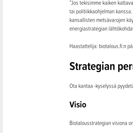
”Jos tekisimme kaiken kattava
tai politiikkaohjelman kanssa.
kansallisten metsävarojen käyt
energiastrategian lähtökohda
Haastattelija: biotalous.fi:n pä
Strategian per
Ota kantaa -kyselyssä pyydetä
Visio
Biotalousstrategian visiona o