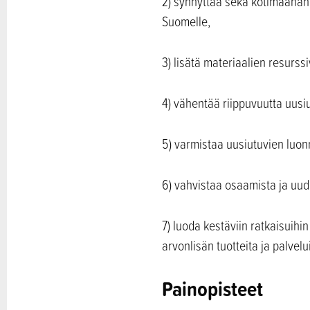
2) synnyttää sekä kotimaahan e
Suomelle,
3) lisätä materiaalien resurssi
4) vähentää riippuvuutta uusiu
5) varmistaa uusiutuvien luon
6) vahvistaa osaamista ja uud
7) luoda kestäviin ratkaisuih
arvonlisän tuotteita ja palvelui
Painopisteet