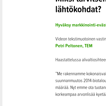
lähtökohdat?
Hyväksy markkinointi-eväs
Videon tekstimuotoinen vastine
Petri Peltonen, TEM
Haastattelussa alivaltiosihtee
”Me rakennamme kokonaisvalta
suunnanmuutos 2014-biotalouss
määrää. Nyt emme ota tuotanno
korkeampaa arvonlisää kyetää