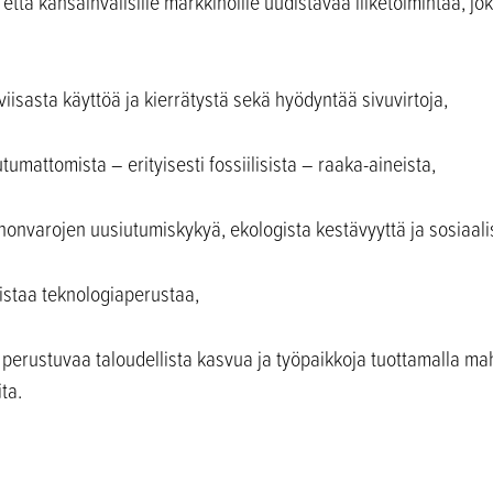
ttä kansainvälisille markkinoille uudistavaa liiketoimintaa, jo
viisasta käyttöä ja kierrätystä sekä hyödyntää sivuvirtoja,
tumattomista – erityisesti fossiilisista – raaka-aineista,
nonvarojen uusiutumiskykyä, ekologista kestävyyttä ja sosiaal
istaa teknologiaperustaa,
in perustuvaa taloudellista kasvua ja työpaikkoja tuottamalla 
ta.