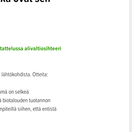
attelussa alivaltiosihteeri
 lähtökohdista. Otteita:
ämä on selkeä
tä biotalouden tuotannon
teillä siihen, että entistä