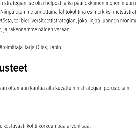
n strategian, se olisi helposti aika päällekkäinen monen muun 
 Niinpä otamme annettuina lähtökohtina esimerkiksi metsästrateg
östä, tai biodiversiteettistrategian, joka linjaa luonnon monimuo
t, ja rakennamme näiden varaan.”
ätoimittaja Tarja Ollas, Tapio.
usteet
än ottamaan kantaa alla kuvattuihin strategian perusteisiin.
n: kestävästi kohti korkeampaa arvonlisää.