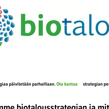
egiaa päivitetään parhaillaan.
Ota kantaa
strategian per
mme biotalousstrategian ja mi