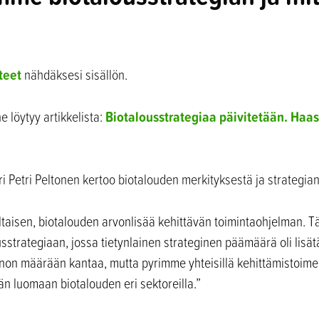
teet
nähdäksesi sisällön.
Biotalousstrategiaa päivitetään. Haast
 löytyy artikkelista:
ri Petri Peltonen kertoo biotalouden merkityksestä ja strategian
isen, biotalouden arvonlisää kehittävän toimintaohjelman. T
trategiaan, jossa tietynlainen strateginen päämäärä oli lisä
n määrään kantaa, mutta pyrimme yhteisillä kehittämistoimenpi
n luomaan biotalouden eri sektoreilla.”