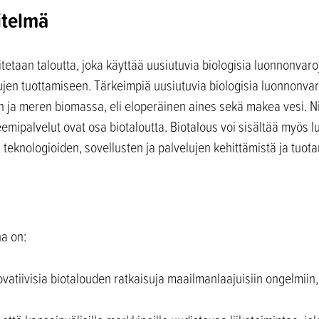
itelmä
etaan taloutta, joka käyttää uusiutuvia biologisia luonnonvaroj
lujen tuottamiseen. Tärkeimpiä uusiutuvia biologisia luonnonv
n ja meren biomassa, eli eloperäinen aines sekä makea vesi. N
teemipalvelut ovat osa biotaloutta. Biotalous voi sisältää myös
eknologioiden, sovellusten ja palvelujen kehittämistä ja tuota
na on:
novatiivisia biotalouden ratkaisuja maailmanlaajuisiin ongelmiin,