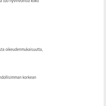
ka tuo hyvinvointia koko
ista oikeudenmukaisuutta,
mahdollisimman korkean