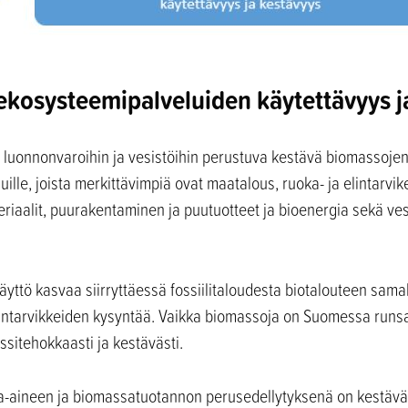
 ekosysteemipalveluiden käytettävyys j
 luonnonvaroihin ja vesistöihin perustuva kestävä biomassojen
ille, joista merkittävimpiä ovat maatalous, ruoka- ja elintarvik
eriaalit, puurakentaminen ja puutuotteet ja bioenergia sekä ves
yttö kasvaa siirryttäessä fossiilitaloudesta biotalouteen sama
ntarvikkeiden kysyntää. Vaikka biomassoja on Suomessa runsaast
rssitehokkaasti ja kestävästi.
ka-aineen ja biomassatuotannon perusedellytyksenä on kestävä