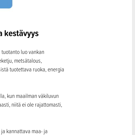
a kestävyys
 tuotanto luo vankan
eketju, metsätalous,
istä tuotettava ruoka, energia
lla, kun maailman väkiluvun
i, niitä ei ole rajattomasti,
 ja kannattava maa- ja