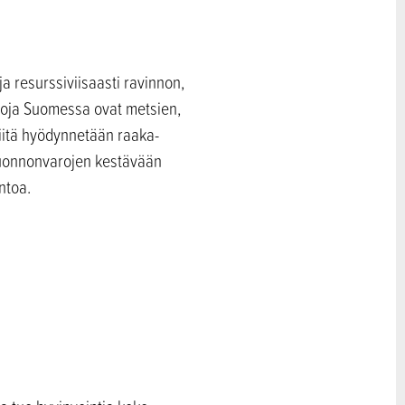
a resurssiviisaasti ravinnon,
aroja Suomessa ovat metsien,
iitä hyödynnetään raaka-
 luonnonvarojen kestävään
ntoa.