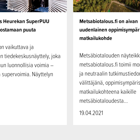
us Heurekan SuperPUU
Metsabiotalous.fi on aivan
vostamaan puuta
uudenlainen oppimisympäri
matkailukohde
n vaikuttava ja
Metsäbiotalouden näyteik
n tiedekeskusnäyttely, joka
metsabiotalous.fi toimii m
uun luonnollisia voimia –
ja neutraalin tutkimustiedo
 supervoimia. Näyttelyn
välittäjänä, oppimisympäri
matkailukohteena kaikille
metsäbiotaloudesta…
19.04.2021