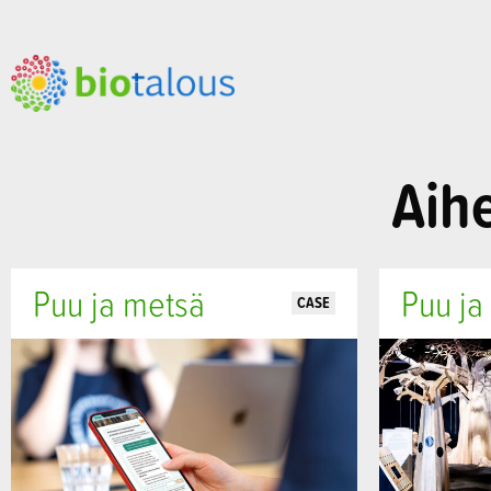
Aih
Puu ja metsä
Puu ja
CASE