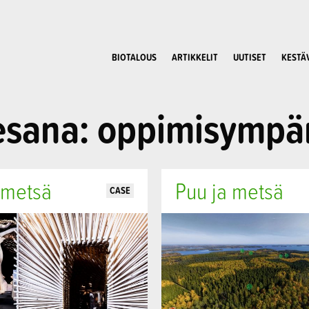
BIOTALOUS
ARTIKKELIT
UUTISET
KESTÄ
esana: oppimisympär
 metsä
Puu ja metsä
CASE