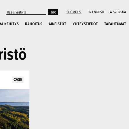
SUOMEKSI
IN ENGLISH
PÅ SVENSKA
VÄ KEHITYS
RAHOITUS
AINEISTOT
YHTEYSTIEDOT
TAPAHTUMAT
istö
CASE