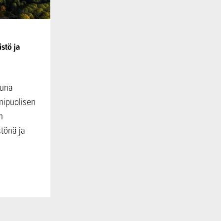
stö ja
kuna
onipuolisen
n
stönä ja