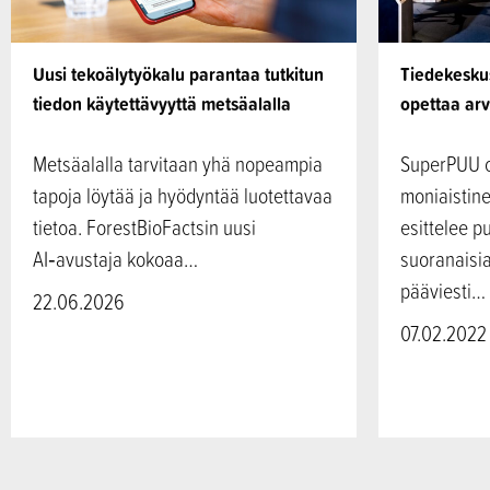
Uusi tekoälytyökalu parantaa tutkitun
Tiedekesk
tiedon käytettävyyttä metsäalalla
opettaa ar
Metsäalalla tarvitaan yhä nopeampia
SuperPUU o
tapoja löytää ja hyödyntää luotettavaa
moniaistine
tietoa. ForestBioFactsin uusi
esittelee p
AI‑avustaja kokoaa…
suoranaisia
pääviesti…
22.06.2026
07.02.2022