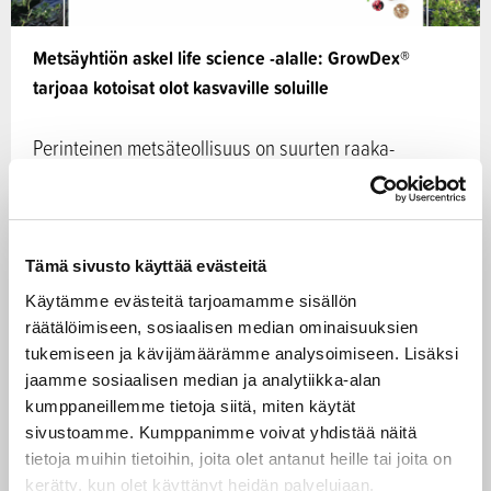
Metsäyhtiön askel life science -alalle: GrowDex®
tarjoaa kotoisat olot kasvaville soluille
Perinteinen metsäteollisuus on suurten raaka-
ainemassojen, pääoman, infrastruktuurin ja mittavien
logististen järjestelyiden yhteispeliä. Oikein
katseensa kohdistamalla…
Tämä sivusto käyttää evästeitä
30.09.2016
Käytämme evästeitä tarjoamamme sisällön
räätälöimiseen, sosiaalisen median ominaisuuksien
tukemiseen ja kävijämäärämme analysoimiseen. Lisäksi
Energia
CASE
jaamme sosiaalisen median ja analytiikka-alan
kumppaneillemme tietoja siitä, miten käytät
sivustoamme. Kumppanimme voivat yhdistää näitä
tietoja muihin tietoihin, joita olet antanut heille tai joita on
kerätty, kun olet käyttänyt heidän palvelujaan.