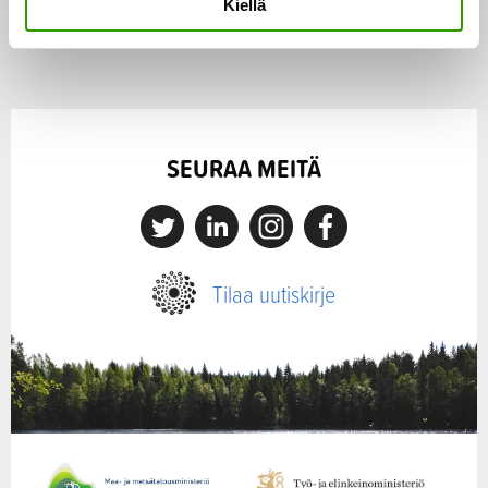
Kiellä
t
a
SEURAA MEITÄ
X
Linkedin
Instagram
Facebook
Tilaa uutiskirje