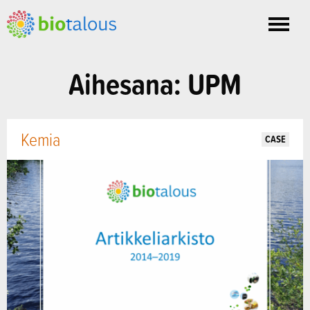
Toggle
nav
Aihesana: UPM
Kemia
CASE