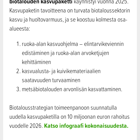
biotalouden kasvupaketti
käynnistyi vuonna 2025.
Kasvupaketin tavoitteena on turvata biotaloussektorin
kasvu ja huoltovarmuus, ja se koostuu kolmesta osa-
alueesta:
ruoka-alan kasvuohjelma – elintarvikeviennin
edistäminen ja ruoka-alan arvoketjujen
kehittäminen
kasvualusta- ja kuivikemateriaalien
saatavuuden turvaaminen
metsäbiotalouden arvonlisän kasvattaminen.
Biotalousstrategian toimeenpanoon suunnatulla
uudella kasvupaketilla on 10 miljoonan euron rahoitus
Katso infograafi kokonaisuudesta.
vuodelle 2026.