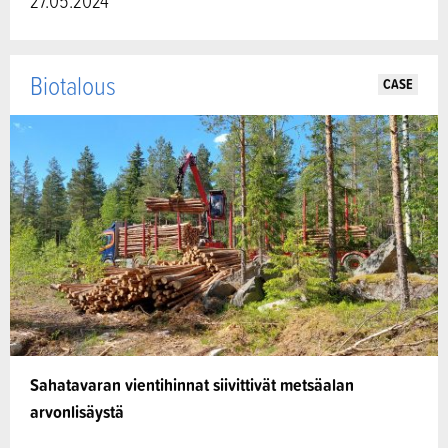
27.05.2024
Biotalous
CASE
Sahatavaran vientihinnat siivittivät metsäalan
arvonlisäystä