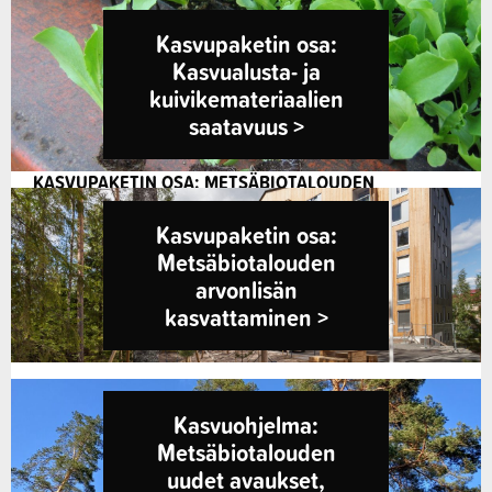
KASVUTOIMET
Kasvupaketin osa:
KASVUPAKETIN OSA: RUOKA-ALAN KASVUOHJELMA ›
Kasvualusta- ja
kuivikemateriaalien
KASVUPAKETIN OSA: KASVUALUSTA- JA
saatavuus​ >
KUIVIKEMATERIAALIEN SAATAVUUS​ ›
KASVUPAKETIN OSA: METSÄBIOTALOUDEN
ARVONLISÄN KASVATTAMINEN​ ›
Kasvupaketin osa:
KASVUOHJELMA: METSÄBIOTALOUDEN UUDET
Metsäbiotalouden
AVAUKSET, ITÄINEN SUOMI ›
arvonlisän
kasvattaminen >
BIOTALOUSSTRATEGIAN ALUEELLINEN
TOIMEENPANO ›
BIOTALOUSSIHTEERISTÖ ›
Kasvuohjelma:
Metsäbiotalouden
uudet avaukset,