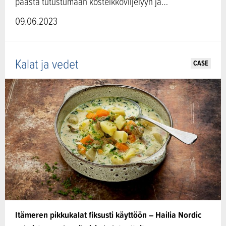
päästä tutustumaan kosteikkoviljelyyn ja…
09.06.2023
BIOTALOUSSTRATEGIAN TOIMEENPANO: UUDET
Kalat ja vedet
CASE
KASVUTOIMET
KASVUPAKETIN OSA: RUOKA-ALAN KASVUOHJELMA ›
KASVUPAKETIN OSA: KASVUALUSTA- JA
KUIVIKEMATERIAALIEN SAATAVUUS​ ›
KASVUPAKETIN OSA: METSÄBIOTALOUDEN
ARVONLISÄN KASVATTAMINEN​ ›
KASVUOHJELMA: METSÄBIOTALOUDEN UUDET
AVAUKSET, ITÄINEN SUOMI ›
BIOTALOUSSTRATEGIAN ALUEELLINEN
Itämeren pikkukalat fiksusti käyttöön – Hailia Nordic
TOIMEENPANO ›