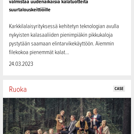
valmistaa uudenaikaisia kalatuotteita
suurtalouskeittiöille
BIOTALOUSSIHTEERISTÖ ›
Karkkilalaisyrityksessä kehitetyn teknologian avulla
nykyisten kalasaaliiden pienimpiäkin pikkukaloja
pystytään saamaan elintarvikekäyttöön. Aiemmin
filekokoa pienemmät kalat…
24.03.2023
Ruoka
CASE