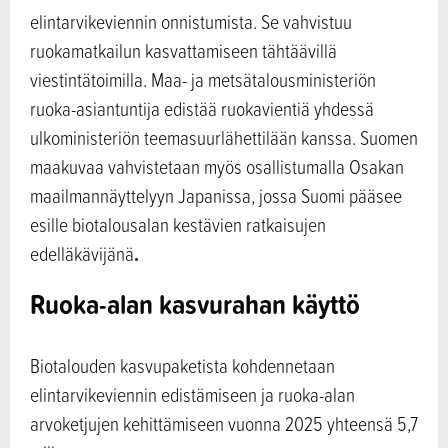
elintarvikeviennin onnistumista. Se vahvistuu
ruokamatkailun kasvattamiseen tähtäävillä
viestintätoimilla. Maa- ja metsätalousministeriön
ruoka-asiantuntija edistää ruokavientiä yhdessä
ulkoministeriön teemasuurlähettilään kanssa. Suomen
maakuvaa vahvistetaan myös osallistumalla Osakan
maailmannäyttelyyn Japanissa, jossa Suomi pääsee
esille biotalousalan kestävien ratkaisujen
.
edelläkävijänä
Ruoka-alan kasvurahan käyttö
Biotalouden kasvupaketista kohdennetaan
elintarvikeviennin edistämiseen ja ruoka-alan
arvoketjujen kehittämiseen vuonna 2025 yhteensä 5,7