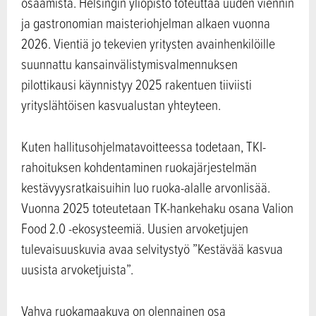
osaamista. Helsingin yliopisto toteuttaa uuden viennin
ja gastronomian maisteriohjelman alkaen vuonna
2026. Vientiä jo tekevien yritysten avainhenkilöille
suunnattu kansainvälistymisvalmennuksen
pilottikausi käynnistyy 2025 rakentuen tiiviisti
yrityslähtöisen kasvualustan yhteyteen.
Kuten hallitusohjelmatavoitteessa todetaan, TKI-
rahoituksen kohdentaminen ruokajärjestelmän
kestävyysratkaisuihin luo ruoka-alalle arvonlisää.
Vuonna 2025 toteutetaan TK-hankehaku osana Valion
Food 2.0 -ekosysteemiä. Uusien arvoketjujen
tulevaisuuskuvia avaa selvitystyö ”Kestävää kasvua
uusista arvoketjuista”.
Vahva ruokamaakuva on olennainen osa