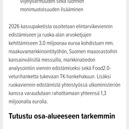
viljelyvarmuuden sekä luonnon
monimuotoisuuden lisääminen
2026 kasvupaketista osoitetaan elintarvikeviennin
edistämiseen ja ruoka-alan arvoketjujen
kehittämiseen 3,0 miljoonaa euroa kohdistuen mm.
maakuvamarkkinointityöhön, Suomen maaosastoihin
kansainvälisillä messuilla, markkinatiedon
analysointiin viennin edistämiseksi sekä Food2.0-
veturihanketta tukevaan TK-hankehakuun. Lisäksi
ruokaviennin edistämistä yhteistyössä ulkoministeriön
kanssa varaudutaan rahoittamaan yhteensä 1,3
miljoonalla eurolla.
Tutustu osa-alueeseen tarkemmin