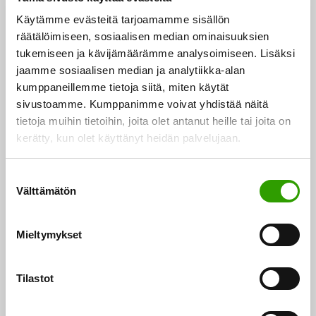
tavoitteena oli…
Käytämme evästeitä tarjoamamme sisällön
räätälöimiseen, sosiaalisen median ominaisuuksien
tukemiseen ja kävijämäärämme analysoimiseen. Lisäksi
28.05.2026
jaamme sosiaalisen median ja analytiikka-alan
EU:n suorien tukien vuoden 2025 lopulliset tukitasot
kumppaneillemme tietoja siitä, miten käytät
vahvistettu – tukitasoissa nousua
sivustoamme. Kumppanimme voivat yhdistää näitä
Valtioneuvosto vahvisti vuoden 2025 eläin- ja
tietoja muihin tietoihin, joita olet antanut heille tai joita on
kasvintuotannosta maksettavien tuotantosidonnaisten
kerätty, kun olet käyttänyt heidän palvelujaan.
palkkioiden, perustulotuen, nuorten viljelijöiden
tulotuen, uudelleenjakotulotuen sekä…
S
Välttämätön
u
o
s
Näytä lisää +
Mieltymykset
t
u
m
Tilastot
ARTIKKELIT, RUOKA
u
k