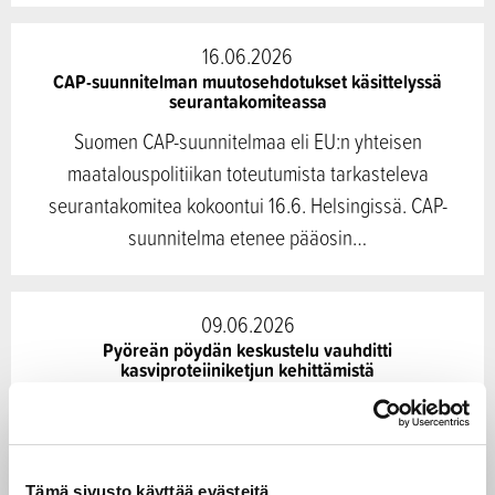
16.06.2026
CAP-suunnitelman muutosehdotukset käsittelyssä
seurantakomiteassa
Suomen CAP-suunnitelmaa eli EU:n yhteisen
maatalouspolitiikan toteutumista tarkasteleva
seurantakomitea kokoontui 16.6. Helsingissä. CAP-
suunnitelma etenee pääosin…
09.06.2026
Pyöreän pöydän keskustelu vauhditti
kasviproteiiniketjun kehittämistä
Maa- ja metsätalousministeriö järjesti maanantaina 8.
kesäkuuta Säätytalolla pyöreän pöydän keskustelun
kasviproteiiniarvoketjun kehittämisestä. Tilaisuuden
Tämä sivusto käyttää evästeitä