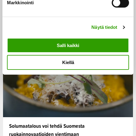
Markkinointi
s
SUODATA:
e
n
Näytä tiedot
v
Ruoka
CASE
a
l
Salli kaikki
i
n
Kiellä
t
a
Solumaatalous voi tehdä Suomesta
ruokainnovaatioiden vientimaan