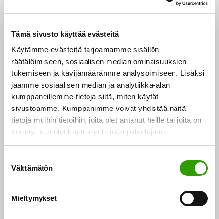
Tämä sivusto käyttää evästeitä
Käytämme evästeitä tarjoamamme sisällön
räätälöimiseen, sosiaalisen median ominaisuuksien
tukemiseen ja kävijämäärämme analysoimiseen. Lisäksi
jaamme sosiaalisen median ja analytiikka-alan
kumppaneillemme tietoja siitä, miten käytät
sivustoamme. Kumppanimme voivat yhdistää näitä
tietoja muihin tietoihin, joita olet antanut heille tai joita on
kerätty, kun olet käyttänyt heidän palvelujaan.
Biotalouspaneeli edistää strategian toteutusta ja
biotalousalan vuorovaikutusta
S
Välttämätön
u
Työ- ja elinkeinoministeriö on asettanut
o
biotalouspaneelin edistämään biotalousstrategian
s
Mieltymykset
toteutusta ja lisäämään hallinnon, tutkimuksen,
t
u