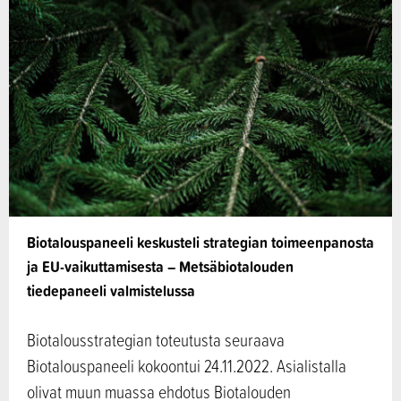
Biotalouspaneeli keskusteli strategian toimeenpanosta
ja EU-vaikuttamisesta – Metsäbiotalouden
tiedepaneeli valmistelussa
Biotalousstrategian toteutusta seuraava
Biotalouspaneeli kokoontui 24.11.2022. Asialistalla
olivat muun muassa ehdotus Biotalouden