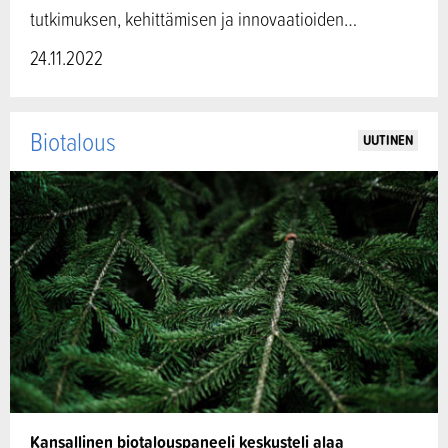
tutkimuksen, kehittämisen ja innovaatioiden…
24.11.2022
Biotalous
UUTINEN
Kansallinen biotalouspaneeli keskusteli alaa