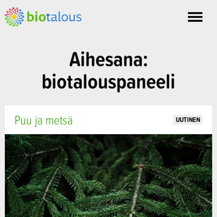
Toggle
nav
Aihesana:
biotalouspaneeli
Puu ja metsä
UUTINEN