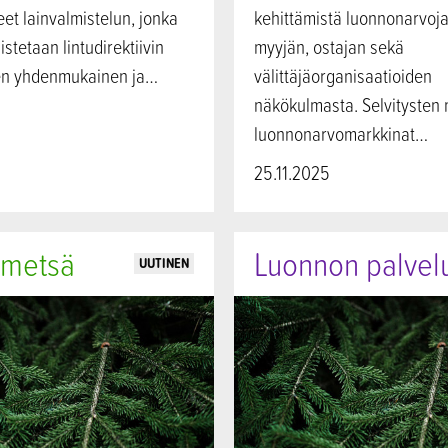
et lainvalmistelun, jonka
kehittämistä luonnonarvoja
stetaan lintudirektiivin
myyjän, ostajan sekä
den yhdenmukainen ja…
välittäjäorganisaatioiden
näkökulmasta. Selvitysten
luonnonarvomarkkinat…
25.11.2025
 metsä
Luonnon palvel
UUTINEN