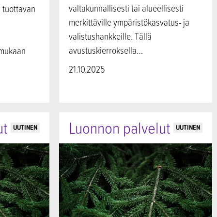
valtakunnallisesti tai alueellisesti
 tuottavan
merkittäville ympäristökasvatus- ja
valistushankkeille. Tällä
avustuskierroksella…
 mukaan
21.10.2025
ut
Luonnon palvelut
UUTINEN
UUTINEN