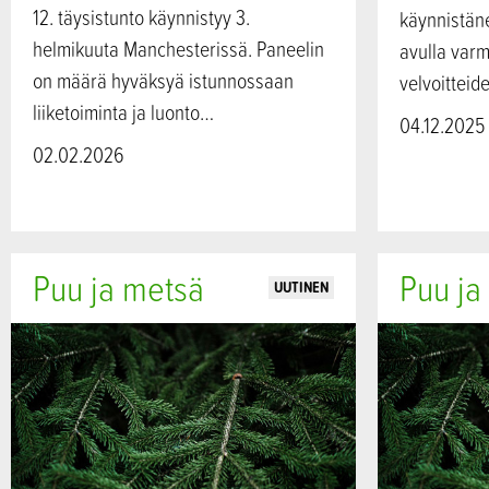
12. täysistunto käynnistyy 3.
käynnistäne
helmikuuta Manchesterissä. Paneelin
avulla varmi
on määrä hyväksyä istunnossaan
velvoittei
liiketoiminta ja luonto…
04.12.2025
02.02.2026
Puu ja metsä
Puu ja
UUTINEN