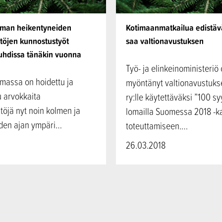
lman heikentyneiden
Kotimaanmatkailua edistä
töjen kunnostustyöt
saa valtionavustuksen
uhdissa tänäkin vuonna
Työ- ja elinkeinoministeriö
massa on hoidettu ja
myöntänyt valtionavustuk
 arvokkaita
ry:lle käytettäväksi ”100 sy
töjä nyt noin kolmen ja
lomailla Suomessa 2018 -
den ajan ympäri…
toteuttamiseen.…
26.03.2018