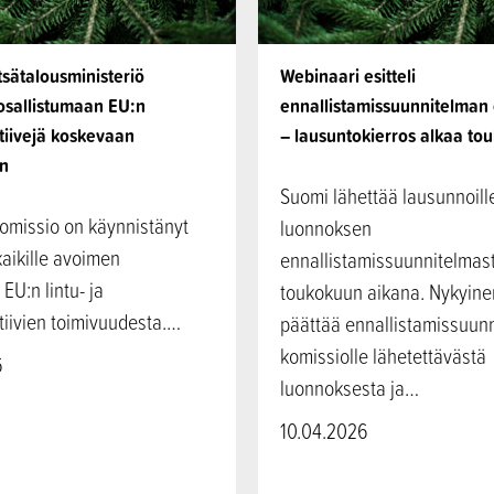
sätalousministeriö
Webinaari esitteli
osallistumaan EU:n
ennallistamissuunnitelman
tiivejä koskevaan
– lausuntokierros alkaa to
n
Suomi lähettää lausunnoill
omissio on käynnistänyt
luonnoksen
kaikille avoimen
ennallistamissuunnitelmas
EU:n lintu- ja
toukokuun aikana. Nykyinen
tiivien toimivuudesta.…
päättää ennallistamissuun
komissiolle lähetettävästä
6
luonnoksesta ja…
10.04.2026