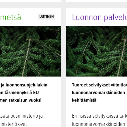
 metsä
Luonnon palvel
UUTINEN
 ja luonnonsuojelulakiin
Tuoreet selvitykset viitoitta
aan täsmennyksiä EU-
luonnonarvomarkkinoiden
men ratkaisun vuoksi
kehittämistä
sätalousministeriö ja
Erillisissä selvityksissä ta
nisteriö ovat
luonnonarvomarkkinoiden