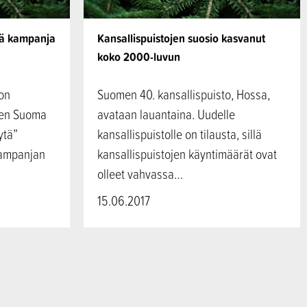
vä kampanja
Kansallispuistojen suosio kasvanut
koko 2000-luvun
 on
Suomen 40. kansallispuisto, Hossa,
sen Suoma
avataan lauantaina. Uudelle
ytä”
kansallispuistolle on tilausta, sillä
kampanjan
kansallispuistojen käyntimäärät ovat
olleet vahvassa…
15.06.2017