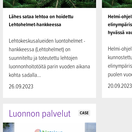
Lähes sataa lehtoa on hoidettu
Helmi-ohje
Lehtohelmet-hankkeessa
elinympäris
hyvässä va
Lehtokeskusalueiden luontohelmet -
Helmi-ohjel
hankkeessa (Lehtohelmet) on
kunnostettu
suunniteltu ja toteutettu lehtojen
elinympäris
luonnonhoitotöitä parin vuoden aikana
puolen vuo
kohta sadalla…
20.09.2023
26.09.2023
Luonnon palvelut
CASE