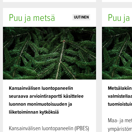
Puu ja metsä
Puu ja
UUTINEN
Kansainvälisen luontopaneelin
Metsälakiin
seuraava arviointiraportti käsittelee
valmistell
luonnon monimuotoisuuden ja
tuomioistui
liiketoiminnan kytköksiä
Maa- ja met
Kansainvälisen luontopaneelin (IPBES)
ympäristömi