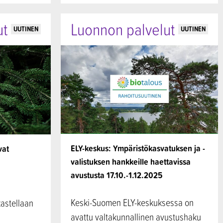
ut
Luonnon palvelut
UUTINEN
UUTINEN
ELY-keskus: Ympäristökasvatuksen ja -
vat
valistuksen hankkeille haettavissa
avustusta 17.10.-1.12.2025
Keski-Suomen ELY-keskuksessa on
rkastellaan
avattu valtakunnallinen avustushaku