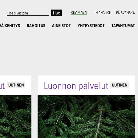
SUOMEKSI
IN ENGLISH
PÅ SVENSKA
VÄ KEHITYS
RAHOITUS
AINEISTOT
YHTEYSTIEDOT
TAPAHTUMAT
ut
Luonnon palvelut
UUTINEN
UUTINEN