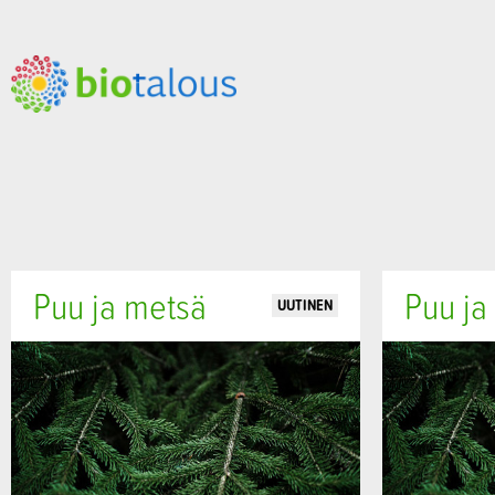
Puu ja metsä
Puu ja
UUTINEN