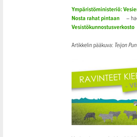
Ympäristöministeriö: Vesi
Nosta rahat pintaan
– hae
Vesistökunnostusverkosto
Artikkelin pääkuva:
Teijon Pu