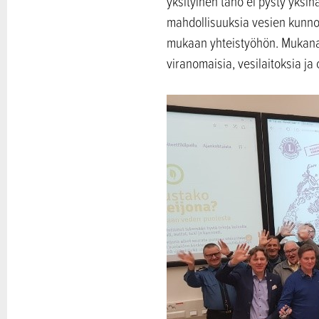
yksityinen taho ei pysty yksi
mahdollisuuksia vesien kunnost
mukaan yhteistyöhön. Mukana on
viranomaisia, vesilaitoksia ja 