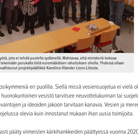
ötä, jota ei tehdä puolella sydämellä. Mahtavaa, että ministeriö kokoaa
 tekemään porukalla töitä euromääräisen rahoituksen ohella. Yhdessä ollaan
allistunut projektipäällikkö Karoliina Vilander Lions-Liitosta.
sikymmeniä eri puolilla. Siellä missä vesiensuojelua ei vielä ol
n huonokuntoinen vesistö tarvitsee neuvottelukunnan tai suojel
 Havaintojen ja ideoiden jakoon tarvitaan kanavia. Vesien ja me
uojelussa olevia kuin innostanut mukaan ihan uusia toimijoita.
asti pääty viimeisten kärkihankkeiden päättyessä vuonna 2020