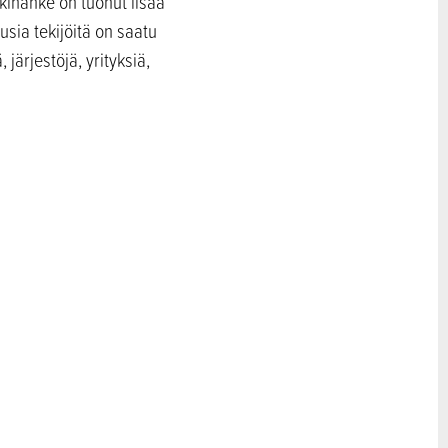
kihanke on tuonut lisää
usia tekijöitä on saatu
järjestöjä, yrityksiä,