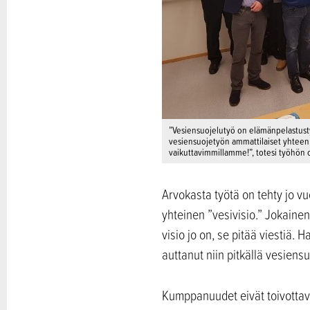
”Vesiensuojelutyö on elämänpelastusty
vesiensuojetyön ammattilaiset yhteen
vaikuttavimmillamme!”, totesi työhön os
Arvokasta työtä on tehty jo vuo
yhteinen ”vesivisio.” Jokaine
visio jo on, se pitää viestiä.
auttanut niin pitkällä vesiens
Kumppanuudet eivät toivottav