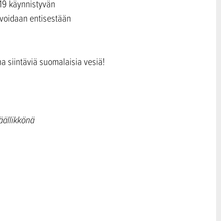
019 käynnistyvän
 voidaan entisestään
na siintäviä suomalaisia vesiä!
äällikkönä