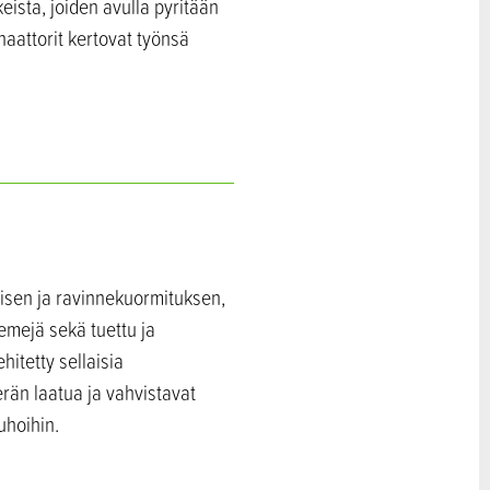
eista, joiden avulla pyritään
aattorit kertovat työnsä
isen ja ravinnekuormituksen,
emejä sekä tuettu ja
hitetty sellaisia
rän laatua ja vahvistavat
uhoihin.