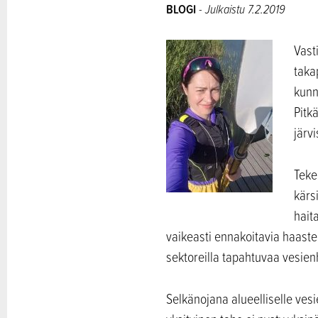
BLOGI
- Julkaistu 7.2.2019
Vast
taka
kunn
Pitk
järv
Teke
kärs
hait
vaikeasti ennakoitavia haastei
sektoreilla tapahtuvaa vesien
Selkänojana alueelliselle vesi