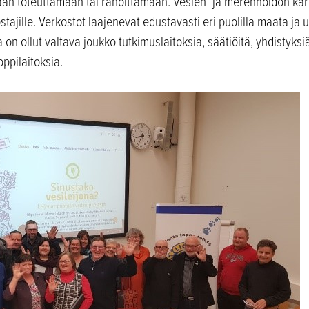
nään toteuttamaan tai rahoittamaan. Vesien- ja merenhoidon kär
ajille. Verkostot laajenevat edustavasti eri puolilla maata ja u
 ollut valtava joukko tutkimuslaitoksia, säätiöitä, yhdistyksiä, 
oppilaitoksia.