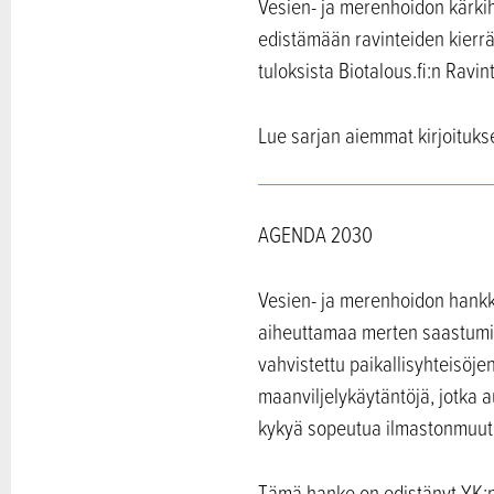
Vesien- ja merenhoidon kärkiha
edistämään ravinteiden kierrä
tuloksista Biotalous.fi:n Ravi
Lue sarjan aiemmat kirjoituks
AGENDA 2030
Vesien- ja merenhoidon hankk
aiheuttamaa merten saastumist
vahvistettu paikallisyhteisöje
maanviljelykäytäntöjä, jotka 
kykyä sopeutua ilmastonmuutok
Tämä hanke on edistänyt YK:n 