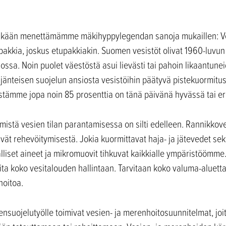
ikään menettämämme mäkihyppylegendan sanoja mukaillen: Ves
pakkia, joskus etupakkiakin. Suomen vesistöt olivat 1960-luvu
ossa. Noin puolet väestöstä asui lievästi tai pahoin likaantunei
äjänteisen suojelun ansiosta vesistöihin päätyvä pistekuormitus
istämme jopa noin 85 prosenttia on tänä päivänä hyvässä tai er
mistä vesien tilan parantamisessa on silti edelleen. Rannikkove
ivät rehevöitymisestä. Jokia kuormittavat haja- ja jätevedet s
alliset aineet ja mikromuovit tihkuvat kaikkialle ympäristöömme
ta koko vesitalouden hallintaan. Tarvitaan koko valuma-aluetta
hoitoa.
ensuojelutyölle toimivat vesien- ja merenhoitosuunnitelmat, joit