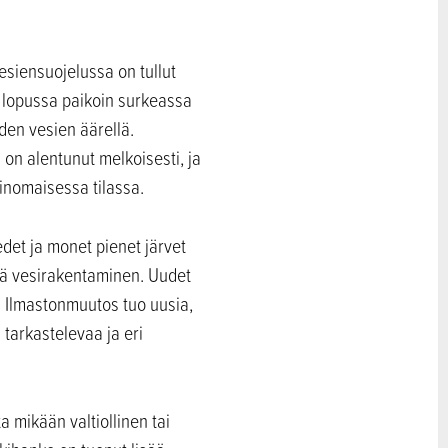
iensuojelussa on tullut
n lopussa paikoin surkeassa
den vesien äärellä.
 on alentunut melkoisesti, ja
inomaisessa tilassa.
det ja monet pienet järvet
ekä vesirakentaminen. Uudet
. Ilmastonmuutos tuo uusia,
 tarkastelevaa ja eri
a mikään valtiollinen tai