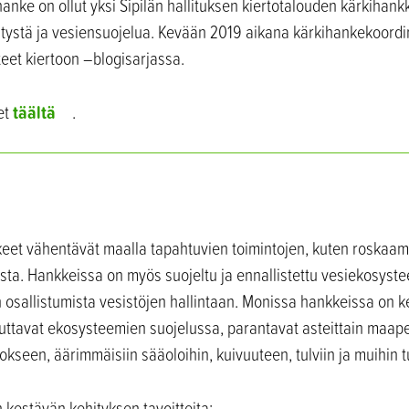
nke on ollut yksi Sipilän hallituksen kiertotalouden kärkihankk
tystä ja vesiensuojelua. Kevään 2019 aikana kärkihankekoordin
nteet kiertoon –blogisarjassa.
täältä
et
.
eet vähentävät maalla tapahtuvien toimintojen, kuten roskaam
a. Hankkeissa on myös suojeltu ja ennallistettu vesiekosyste
n osallistumista vesistöjen hallintaan. Monissa hankkeissa on ke
auttavat ekosysteemien suojelussa, parantavat asteittain maape
seen, äärimmäisiin sääoloihin, kuivuuteen, tulviin ja muihin t
kestävän kehityksen tavoitteita: