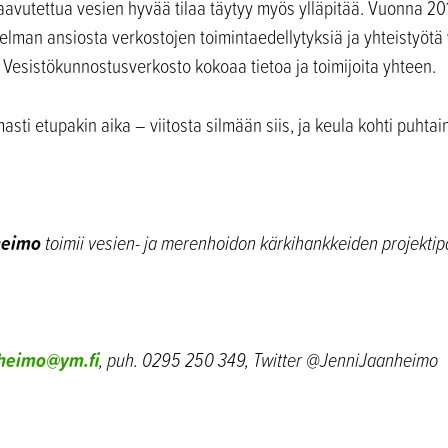
 Saavutettua vesien hyvää tilaa täytyy myös ylläpitää. Vuonna 2
lman ansiosta verkostojen toimintaedellytyksiä ja yhteistyötä
Vesistökunnostusverkosto kokoaa tietoa ja toimijoita yhteen.
ti etupakin aika – viitosta silmään siis, ja keula kohti puhtai
heimo
toimii vesien- ja merenhoidon kärkihankkeiden projektip
nheimo@ym.fi
, puh. 0295 250 349, Twitter @JenniJaanheimo