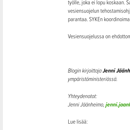
työlle, joka ei lopu koskaan.
vesiensuojelun tehostamisohje
parantaa. SYKEn koordinoima 
Vesiensuojelussa on ehdottomas
Jenni Jään
Blogin kirjoittaja
ympäristöministeriössä.
Yhteydenotot:
jenni.jaa
Jenni Jäänheimo,
Lue lisää: