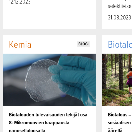
12.12.2023
selektiivis
31.08.2023
Kemia
Biotal
BLOGI
Biotalouden tulevaisuuden tekijät osa
Biotalous –
8: Mikromuovien kaappausta
sosiaalise
nanoselluloosalla
äärellä