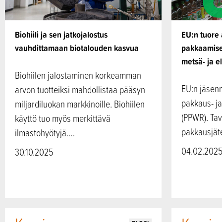
Biohiili ja sen jatkojalostus
EU:n tuore 
vauhdittamaan biotalouden kasvua
pakkaamisen
metsä- ja el
Biohiilen jalostaminen korkeamman
EU:n jäsen
arvon tuotteiksi mahdollistaa pääsyn
pakkaus- j
miljardiluokan markkinoille. Biohiilen
(PPWR). Ta
käyttö tuo myös merkittävä
pakkausjät
ilmastohyötyjä.…
04.02.202
30.10.2025