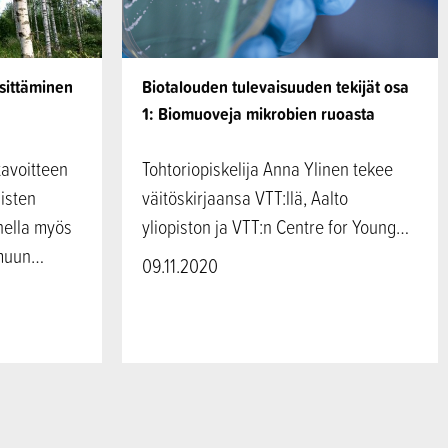
sittäminen
Biotalouden tulevaisuuden tekijät osa
1: Biomuoveja mikrobien ruoasta
tavoitteen
Tohtoriopiskelija Anna Ylinen tekee
listen
väitöskirjaansa VTT:llä, Aalto
hella myös
yliopiston ja VTT:n Centre for Young…
 muun…
09.11.2020