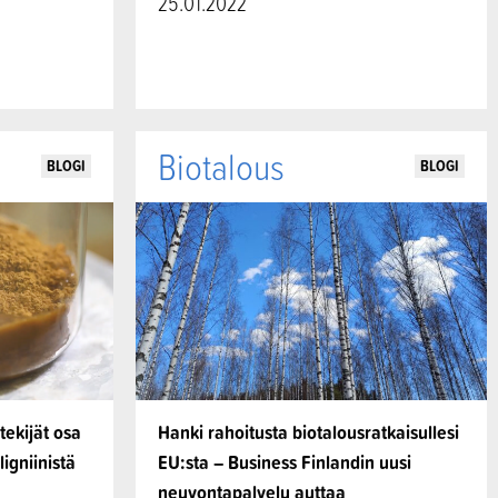
25.01.2022
Biotalous
BLOGI
BLOGI
tekijät osa
Hanki rahoitusta biotalousratkaisullesi
igniinistä
EU:sta – Business Finlandin uusi
neuvontapalvelu auttaa