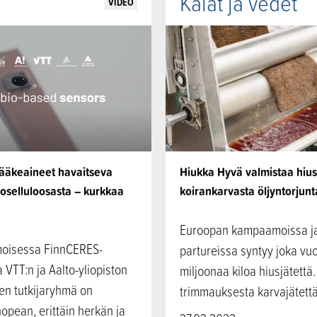
Kalat ja vedet
VIDEO
lääkeaineet havaitseva
Hiukka Hyvä valmistaa hius
oselluloosasta – kurkkaa
koirankarvasta öljyntorjun
Euroopan kampaamoissa j
oisessa FinnCERES-
partureissa syntyy joka vuo
VTT:n ja Aalto-yliopiston
miljoonaa kiloa hiusjätettä.
en tutkijaryhmä on
trimmauksesta karvajätettä
nopean, erittäin herkän ja