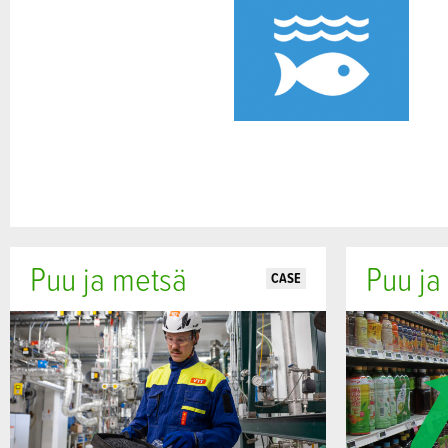
Puu ja metsä
Puu ja
CASE