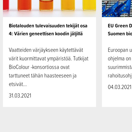
Biotalouden tulevaisuuden tekijät osa
EU Green D
4: Värien geneettisen koodin jäljillä
Suomen bio
Vaatteiden värjäykseen käytettävät
Euroopan u
värit kuormittavat ympäristöä. Tutkijat
ohjelma on 
BioColour -konsortiossa ovat
suurimmist
tarttuneet tähän haasteeseen ja
rahoitusoh
etsivät…
04.03.2021
31.03.2021