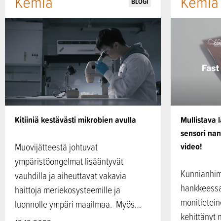
Kemia
Kemia
BLOGI
Kitiiniä kestävästi mikrobien avulla
Mullistava 
sensori nan
Muovijätteestä johtuvat
video!
ympäristöongelmat lisääntyvät
Kunnianhim
vauhdilla ja aiheuttavat vakavia
hankkeessa 
haittoja meriekosysteemille ja
monitietein
luonnolle ympäri maailmaa. Myös…
kehittänyt 