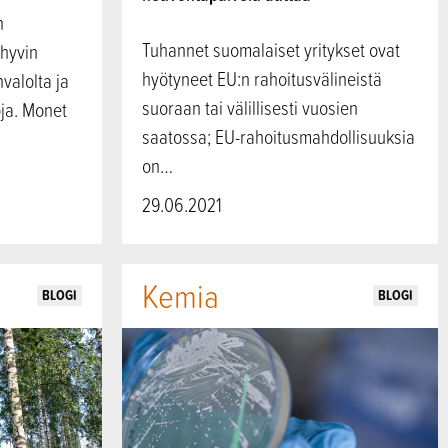
n
Tuhannet suomalaiset yritykset ovat
 hyvin
hyötyneet EU:n rahoitusvälineistä
valolta ja
suoraan tai välillisesti vuosien
ja. Monet
saatossa; EU-rahoitusmahdollisuuksia
on…
29.06.2021
Kemia
BLOGI
BLOGI