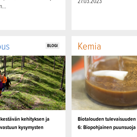
27.03.2023
en…
ous
Kemia
BLOGI
 kestävän kehityksen ja
Biotalouden tulevaisuuden 
n vastuun kysymysten
6: Biopohjainen puunsuoja l