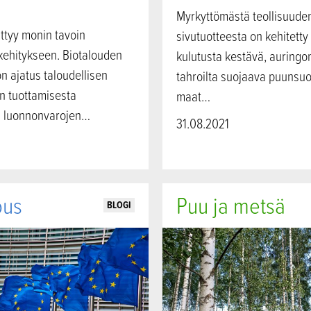
Myrkyttömästä teollisuude
ittyy monin tavoin
sivutuotteesta on kehitetty
kehitykseen. Biotalouden
kulutusta kestävä, auringon
n ajatus taloudellisen
tahroilta suojaava puunsuo
n tuottamisesta
maat…
n luonnonvarojen…
31.08.2021
ous
Puu ja metsä
BLOGI