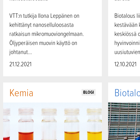
VTT:n tutkija Ilona Leppänen on
Biotalous li
kehittänyt nanoselluloosasta
kestävään 
ratkaisun mikromuoviongelmaan.
keskiössä o
Öljyperäisen muovin käyttö on
hyvinvoinni
johtanut…
uusiutuvie
21.12.2021
12.10.2021
Kemia
Biotal
BLOGI