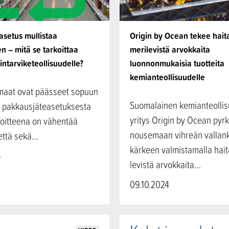
asetus mullistaa
Origin by Ocean tekee haital
 – mitä se tarkoittaa
merilevistä arvokkaita
intarviketeollisuudelle?
luonnonmukaisia tuotteita
kemianteollisuudelle
maat ovat päässeet sopuun
Suomalainen kemianteolli
a pakkausjäteasetuksesta
yritys Origin by Ocean pyrk
voitteena on vähentää
nousemaan vihreän valla
että sekä…
kärkeen valmistamalla haita
5
levistä arvokkaita…
09.10.2024