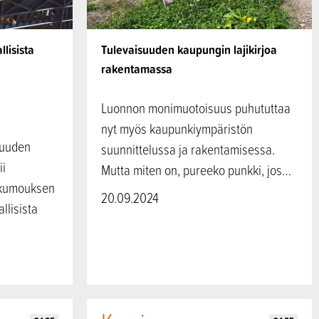
lisista
Tulevaisuuden kaupungin lajikirjoa
rakentamassa
Luonnon monimuotoisuus puhututtaa
nyt myös kaupunkiympäristön
suuden
suunnittelussa ja rakentamisessa.
ii
Mutta miten on, pureeko punkki, jos…
nkumouksen
20.09.2024
llisista