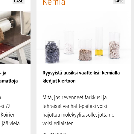
Kemia
CASE
CASE
- ja
Ryysyistä uusiksi vaatteiksi: kemialla
tamattoja
kledjut kiertoon
a
Mitä, jos revenneet farkkusi ja
si 72
tahraiset vanhat t-paitasi voisi
 Koirien
hajottaa molekyylitasolle, jotta ne
 jää vielä…
voisi erilaisten…