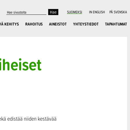
SUOMEKSI
IN ENGLISH
PÅ SVENSKA
VÄ KEHITYS
RAHOITUS
AINEISTOT
YHTEYSTIEDOT
TAPAHTUMAT
iheiset
sekä edistää niiden kestävää