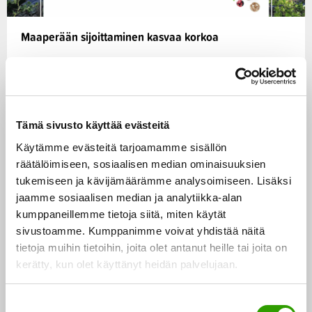
Maaperään sijoittaminen kasvaa korkoa
Maaperän toimintakyvyn parantaminen on
avainasemassa, kun puhutaan ravinteiden
tehokkaasta hyödyntämisestä tai Itämeri- ja
Tämä sivusto käyttää evästeitä
ilmastotyöstä. Hyväkuntoinen…
Käytämme evästeitä tarjoamamme sisällön
07.03.2019
räätälöimiseen, sosiaalisen median ominaisuuksien
tukemiseen ja kävijämäärämme analysoimiseen. Lisäksi
jaamme sosiaalisen median ja analytiikka-alan
Biotalous
kumppaneillemme tietoja siitä, miten käytät
BLOGI
sivustoamme. Kumppanimme voivat yhdistää näitä
tietoja muihin tietoihin, joita olet antanut heille tai joita on
kerätty, kun olet käyttänyt heidän palvelujaan.
S