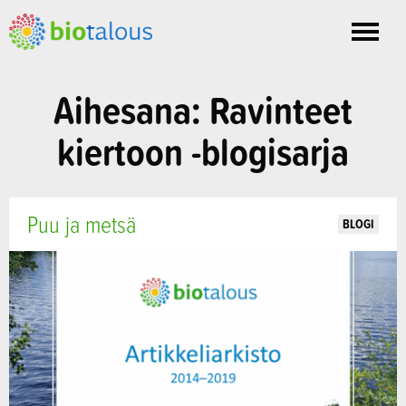
Toggle
nav
Aihesana: Ravinteet
kiertoon -blogisarja
Puu ja metsä
BLOGI