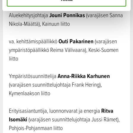
t
a
Jouni Ponnikas
Aluekehitysjohtaja
(varajäsen Sanna
Nikola-Määttä), Kainuun liitto
Outi Pakarinen
va. kehittämispäällikkö
(varajäsen
ympäristöpäällikkö Reima Välivaara), Keski-Suomen
liitto
Anna-Riikka Karhunen
Ympäristösuunnittelija
(varajäsen suunnittelujohtaja Frank Hering),
Kymenlaakson liitto
Ritva
Erityisasiantuntija, luonnonvarat ja energia
Isomäki
(varajäsen suunnittelujohtaja Jussi Rämet),
Pohjois-Pohjanmaan liitto