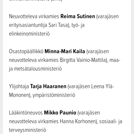
Reima Sutinen
Neuvotteleva virkamies
(varajäsen
erityisasiantuntija Sari Tasa), työ- ja
elinkeinoministeriö
Minna-Mari Kaila
Osastopäällikkö
(varajäsen
neuvotteleva virkamies Birgitta Vainio-Mattila), maa-
ja metsätalousministeriö
Tarja Haaranen
Ylijohtaja
(varajäsen Leena Ylä-
Mononen), ympäristöministeriö
Mikko Paunio
Lääkintöneuvos
(varajäsen
neuvotteleva virkamies Hanna Korhonen), sosiaali- ja
terveysministeriö