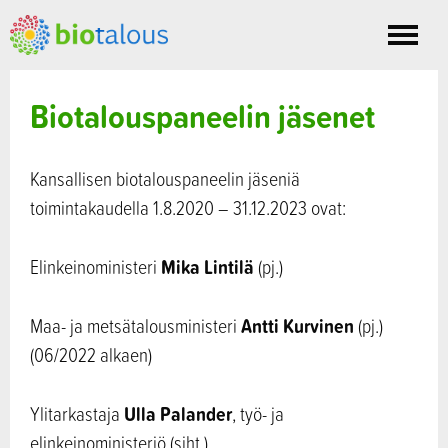
Toggle
nav
Biotalouspaneelin jäsenet
Kansallisen biotalouspaneelin jäseniä
toimintakaudella 1.8.2020 – 31.12.2023 ovat:
Mika Lintilä
Elinkeinoministeri
(pj.)
Antti Kurvinen
Maa- ja metsätalousministeri
(pj.)
(06/2022 alkaen)
Ulla Palander
Ylitarkastaja
, työ- ja
elinkeinoministeriö (siht.)