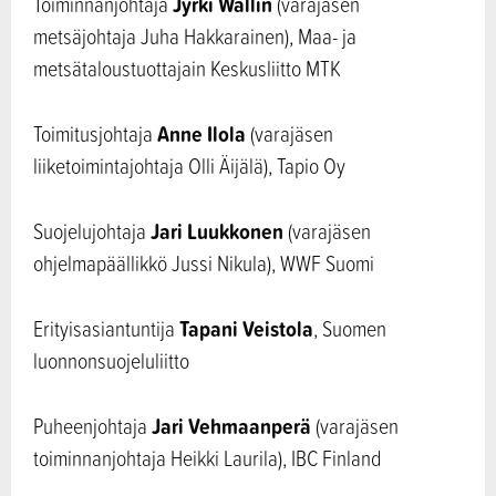
Jyrki Wallin
Toiminnanjohtaja
(varajäsen
metsäjohtaja Juha Hakkarainen), Maa- ja
metsätaloustuottajain Keskusliitto MTK
Anne Ilola
Toimitusjohtaja
(varajäsen
liiketoimintajohtaja Olli Äijälä), Tapio Oy
Jari Luukkonen
Suojelujohtaja
(varajäsen
ohjelmapäällikkö Jussi Nikula), WWF Suomi
Tapani Veistola
Erityisasiantuntija
, Suomen
luonnonsuojeluliitto
Jari Vehmaanperä
Puheenjohtaja
(varajäsen
toiminnanjohtaja Heikki Laurila), IBC Finland