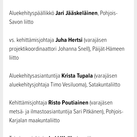
Jari Jääskeläinen
Aluekehityspäällikkö
, Pohjois-
Savon liitto
Juha Hertsi
vs. kehittämisjohtaja
(varajäsen
projektikoordinaattori Johanna Snell), Päijät-Hämeen
liitto
Krista Tupala
Aluekehitysasiantuntija
(varajäsen
aluekehitysjohtaja Timo Vesiluoma), Satakuntaliitto
Risto Poutiainen
Kehittämisjohtaja
(varajäsen
metsä- ja ilmastoasiantuntija Sari Pitkänen), Pohjois-
Karjalan maakuntaliitto