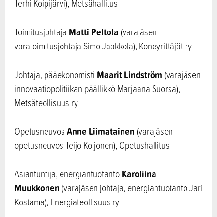
Terhi Koipijärvi), Metsähallitus
Matti Peltola
Toimitusjohtaja
(varajäsen
varatoimitusjohtaja Simo Jaakkola), Koneyrittäjät ry
Maarit Lindström
Johtaja, pääekonomisti
(varajäsen
innovaatiopolitiikan päällikkö Marjaana Suorsa),
Metsäteollisuus ry
Anne Liimatainen
Opetusneuvos
(varajäsen
opetusneuvos Teijo Koljonen), Opetushallitus
Karoliina
Asiantuntija, energiantuotanto
Muukkonen
(varajäsen johtaja, energiantuotanto Jari
Kostama), Energiateollisuus ry