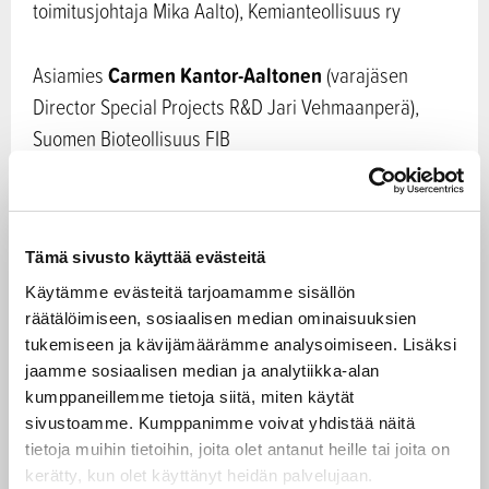
toimitusjohtaja Mika Aalto), Kemianteollisuus ry
Carmen Kantor-Aaltonen
Asiamies
(varajäsen
Director Special Projects R&D Jari Vehmaanperä),
Suomen Bioteollisuus FIB
Mikko Salo
Toiminnanjohtaja
(varajäsen
toiminnanjohtaja Ilkka Pekkala), Akava ry
Tämä sivusto käyttää evästeitä
Käytämme evästeitä tarjoamamme sisällön
Pekka Vuorinen
Ympäristö- ja energiajohtaja
räätälöimiseen, sosiaalisen median ominaisuuksien
(varajäsen johtaja Juha Laurila), Rakennusteollisuus
tukemiseen ja kävijämäärämme analysoimiseen. Lisäksi
ry
jaamme sosiaalisen median ja analytiikka-alan
kumppaneillemme tietoja siitä, miten käytät
Lasse Okkonen
Yliopettaja
(varajäsen
sivustoamme. Kumppanimme voivat yhdistää näitä
tietoja muihin tietoihin, joita olet antanut heille tai joita on
koulutuspäällikkö Sanna Kasurinen), Karelia
kerätty, kun olet käyttänyt heidän palvelujaan.