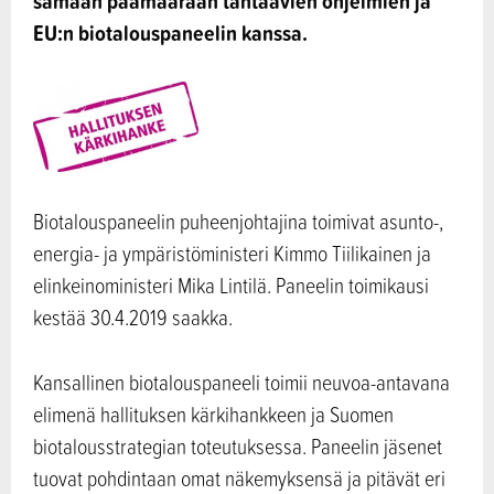
samaan päämäärään tähtäävien ohjelmien ja
EU:n biotalouspaneelin kanssa.
Biotalouspaneelin puheenjohtajina toimivat asunto-,
energia- ja ympäristöministeri Kimmo Tiilikainen ja
elinkeinoministeri Mika Lintilä. Paneelin toimikausi
kestää 30.4.2019 saakka.
Kansallinen biotalouspaneeli toimii neuvoa-antavana
elimenä hallituksen kärkihankkeen ja Suomen
biotalousstrategian toteutuksessa. Paneelin jäsenet
tuovat pohdintaan omat näkemyksensä ja pitävät eri