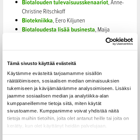
Biotalouden tulevaisuusskenaariot
, Anne-
Christine Ritschkoff
Biotekniikka
, Eero Kiljunen
Biotaloudesta lisää businesta
, Maija
Pohjakallio
Biotalous alueilla
, Christine Hagström-Näsi
Tämä sivusto käyttää evästeitä
4. Muut asiat
Käytämme evästeitä tarjoamamme sisällön
räätälöimiseen, sosiaalisen median ominaisuuksien
Suomen ja muiden maiden strategiat ja EU:n
tukemiseen ja kävijämäärämme analysoimiseen. Lisäksi
biotalousstrategian päivityksen tilanne, Liisa
jaamme sosiaalisen median ja analytiikka-alan
Saarenmaa
kumppaneillemme tietoja siitä, miten käytät
sivustoamme. Kumppanimme voivat yhdistää näitä
tietoja muihin tietoihin, joita olet antanut heille tai joita on
kerätty, kun olet käyttänyt heidän palvelujaan.
4.10.2016
Kokouskutsu