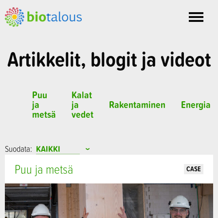
Toggle
nav
Artikkelit, blogit ja videot
Puu
Kalat
ja
ja
Rakentaminen
Energia
metsä
vedet
Suodata:
Puu ja metsä
CASE