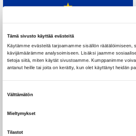
Tämä sivusto käyttää evästeitä
Käytämme evästeitä tarjoamamme sisällön räätälöimiseen, s
kävijämäärämme analysoimiseen. Lisäksi jaamme sosiaalise
tietoja siitä, miten käytät sivustoamme. Kumppanimme voivat yh
antanut heille tai joita on kerätty, kun olet käyttänyt heidän p
Business Finland: Horisontti Euroopan 2022
hakukierros on käynnistynyt, kysy mitä vaan -
S
Välttämätön
u
webinaari 24.11.
o
s
Horisontti Eurooppa -ohjelman vuoden 2022
Mieltymykset
t
hakukierros on käynnistynyt. Haettavana on reilut 11
u
miljardia euroa korkealaatuisille tutkimus- ja…
m
Tilastot