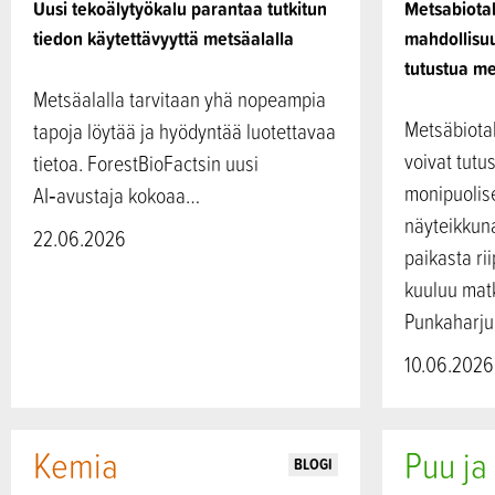
Uusi tekoälytyökalu parantaa tutkitun
Metsabiotal
tiedon käytettävyyttä metsäalalla
mahdollisuu
tutustua m
Metsäalalla tarvitaan yhä nopeampia
Metsäbiota
tapoja löytää ja hyödyntää luotettavaa
voivat tutu
tietoa. ForestBioFactsin uusi
monipuolis
AI‑avustaja kokoaa…
näyteikkun
22.06.2026
paikasta r
kuuluu matk
Punkaharju
10.06.2026
Kemia
Puu ja
BLOGI