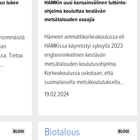
tus tukee
HAMKin uusi kansainvälinen tutkinto-
ohjelma kouluttaa kestävän
metsätalouden osaajia
Hämeen ammattikorkeakoulussa eli
ensimmäistä
HAMKissa käynnistyi syksyllä 2023
lan
englanninkielinen kestävän
sa. Tietoa
metsätalouden koulutusohjelma.
n…
Korkeakoulussa uskotaan, että
suomalaisella metsäkoulutuksella…
19.02.2024
Biotalous
BLOGI
BLOGI