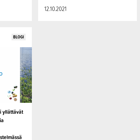
12.10.2021
BLOGI
i yllättävät
ia
estelmässä