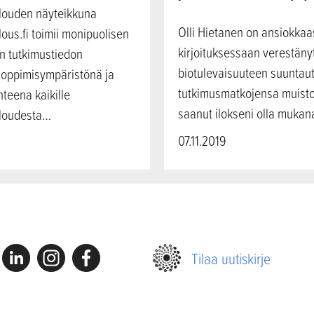
louden näyteikkuna
Olli Hietanen on ansiokkaa
ous.fi toimii monipuolisen
kirjoituksessaan verestäny
in tutkimustiedon
biotulevaisuuteen suuntau
, oppimisympäristönä ja
tutkimusmatkojensa muisto
teena kaikille
saanut ilokseni olla muka
loudesta…
07.11.2019
Linkedin
Instagram
Facebook
Tilaa uutiskirje