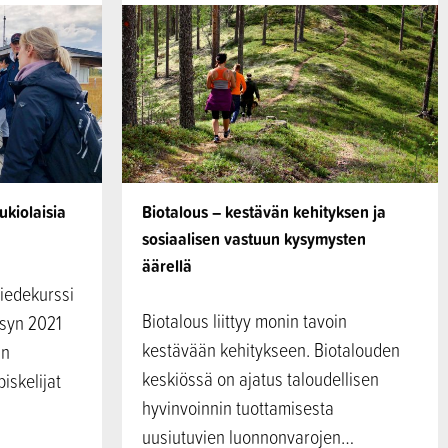
ukiolaisia
Biotalous – kestävän kehityksen ja
sosiaalisen vastuun kysymysten
äärellä
iedekurssi
Biotalous liittyy monin tavoin
yksyn 2021
kestävään kehitykseen. Biotalouden
in
keskiössä on ajatus taloudellisen
piskelijat
hyvinvoinnin tuottamisesta
uusiutuvien luonnonvarojen…