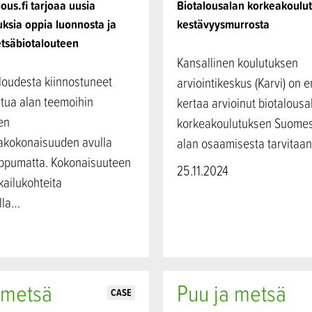
ous.fi tarjoaa uusia
Biotalousalan korkeakoulu
ksia oppia luonnosta ja
kestävyysmurrosta
etsäbiotalouteen
Kansallinen koulutuksen
loudesta kiinnostuneet
arviointikeskus (Karvi) on 
stua alan teemoihin
kertaa arvioinut biotalousa
en
korkeakoulutuksen Suomes
akokonaisuuden avulla
alan osaamisesta tarvitaa
iippumatta. Kokonaisuuteen
25.11.2024
ailukohteita
lla…
 metsä
Puu ja metsä
CASE