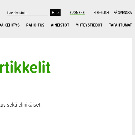
SUOMEKSI
IN ENGLISH
PÅ SVENSKA
VÄ KEHITYS
RAHOITUS
AINEISTOT
YHTEYSTIEDOT
TAPAHTUMAT
tikkelit
tus sekä elinikäiset