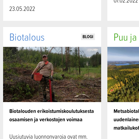
07.02.2022
23.05.2022
Biotalous
Puu ja
BLOGI
Biotalouden erikoistumiskoulutuksesta
Metsabiotal
osaamisen ja verkostojen voimaa
uudenlaine
matkailuko
Uusiutuvia luonnonvaroja ovat mm.