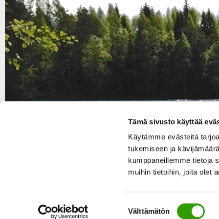
Tämä sivusto käyttää eväs
Käytämme evästeitä tarjo
tukemiseen ja kävijämäärä
kumppaneillemme tietoja s
muihin tietoihin, joita olet 
S
Välttämätön
u