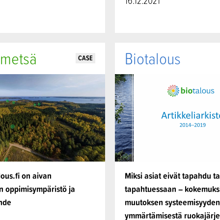
16.12.2021
 metsä
Biotalous
CASE
ous.fi on aivan
Miksi asiat eivät tapahdu ta
n oppimisympäristö ja
tapahtuessaan – kokemuks
hde
muutoksen systeemisyyden
ymmärtämisestä ruokajärj