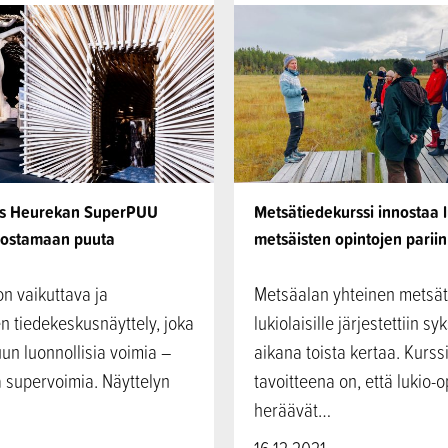
us Heurekan SuperPUU
Metsätiedekurssi innostaa l
vostamaan puuta
metsäisten opintojen pariin
n vaikuttava ja
Metsäalan yhteinen metsät
n tiedekeskusnäyttely, joka
lukiolaisille järjestettiin s
uun luonnollisia voimia –
aikana toista kertaa. Kurss
 supervoimia. Näyttelyn
tavoitteena on, että lukio-o
heräävät…