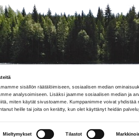
teitä
amamme sisällön räätälöimiseen, sosiaalisen median ominaisuu
mme analysoimiseen. Lisäksi jaamme sosiaalisen median ja ana
iitä, miten käytät sivustoamme. Kumppanimme voivat yhdistää nä
antanut heille tai joita on kerätty, kun olet käyttänyt heidän palvel
toimitus@biotalous.fi
Tietoa sivustosta
|
Saavutettavuusseloste
Mieltymykset
Tilastot
Markkinoin