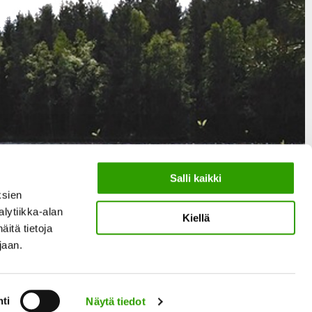
Salli kaikki
ksien
lytiikka-alan
Kiellä
itä tietoja
ujaan.
ti
Näytä tiedot