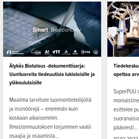
Älykäs Biotalous -dokumenttisarja:
Tiedekesk
Uunituoreita tiedeuutisia lukiolaisille ja
opettaa ar
yläkoululaisille
SuperPUU o
Maailma tarvitsee luonnontieteilijöitä
moniaistine
ja insinöörejä – enemmän kuin
esittelee p
koskaan aikaisemmin.
suoranaisia
Ilmastonmuutoksen torjuminen vaatii
pääviesti…
osaajia ja osaamista…