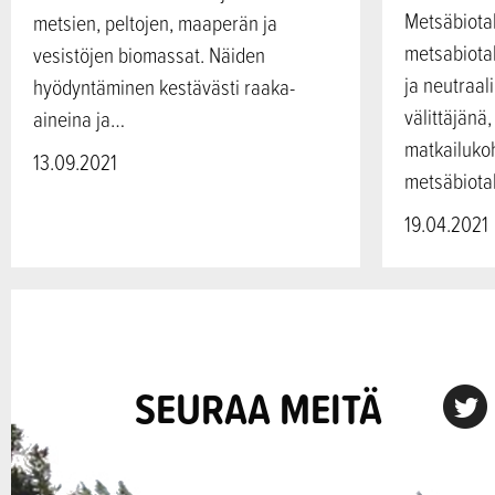
Metsäbiota
metsien, peltojen, maaperän ja
metsabiotal
vesistöjen biomassat. Näiden
ja neutraal
hyödyntäminen kestävästi raaka-
välittäjänä
aineina ja…
matkailukoh
13.09.2021
metsäbiota
19.04.2021
SEURAA MEITÄ
X