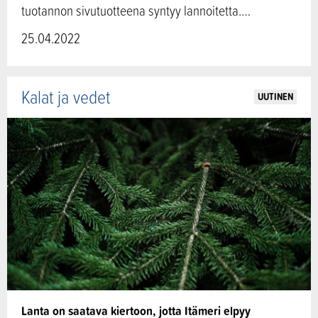
tuotannon sivutuotteena syntyy lannoitetta.…
25.04.2022
Kalat ja vedet
UUTINEN
Lanta on saatava kiertoon, jotta Itämeri elpyy