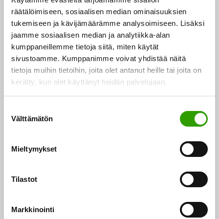
Biotalous
UUTINEN
räätälöimiseen, sosiaalisen median ominaisuuksien
tukemiseen ja kävijämäärämme analysoimiseen. Lisäksi
jaamme sosiaalisen median ja analytiikka-alan
kumppaneillemme tietoja siitä, miten käytät
sivustoamme. Kumppanimme voivat yhdistää näitä
tietoja muihin tietoihin, joita olet antanut heille tai joita on
kerätty, kun olet käyttänyt heidän palvelujaan.
S
Välttämätön
u
o
s
MMM & YM: Vauhtia ja vaikuttavuutta ravinteiden
Mieltymykset
t
kierrätyksen investointeihin -seminaari 23.5.2023
u
m
Tilastot
Ympäristöministeriön Ravinteiden kierrätyksen
u
ohjelma (Raki) ja maa- ja metsätalousministeriön
k
Markkinointi
s
Ravinteiden kierrätyksen kokeiluohjelma (RKKO)