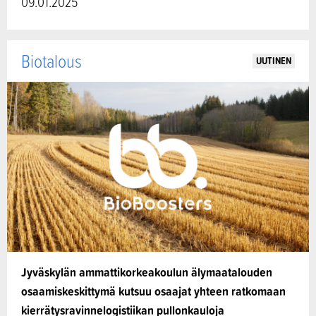
09.01.2025
Biotalous
UUTINEN
Jyväskylän ammattikorkeakoulun älymaatalouden
osaamiskeskittymä kutsuu osaajat yhteen ratkomaan
kierrätysravinnelogistiikan pullonkauloja