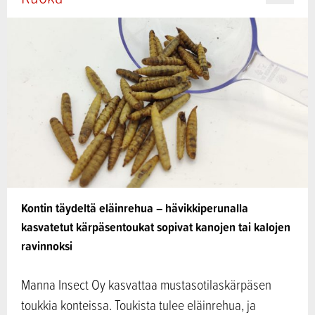
Kontin täydeltä eläinrehua – hävikkiperunalla
kasvatetut kärpäsentoukat sopivat kanojen tai kalojen
ravinnoksi
Manna Insect Oy kasvattaa mustasotilaskärpäsen
toukkia konteissa. Toukista tulee eläinrehua, ja