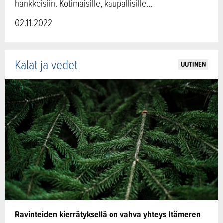
hankkeisiin. Kotimaisille, kaupallisille…
02.11.2022
Kalat ja vedet
UUTINEN
Ravinteiden kierrätyksellä on vahva yhteys Itämeren