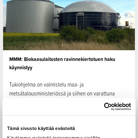
MMM: Biokaasulaitosten ravinnekiertotuen haku
käynnistyy
Tukiohjelma on valmistelu maa- ja
metsätalousministeriössä ja siihen on varattuna
kyseiselle ajanjaksolle yhteensä 9 miljoonaa euroa.…
19.02.2024
Tämä sivusto käyttää evästeitä
Käytämme evästeitä tarjoamamme sisällön