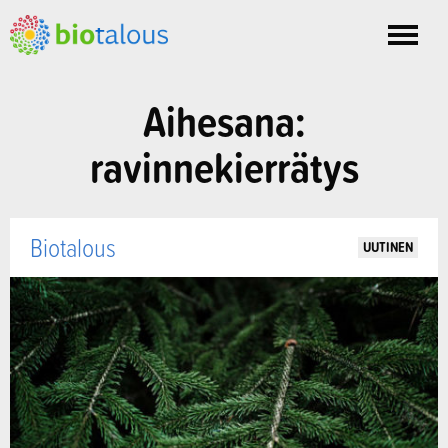
Toggle
nav
Aihesana:
ravinnekierrätys
Biotalous
UUTINEN