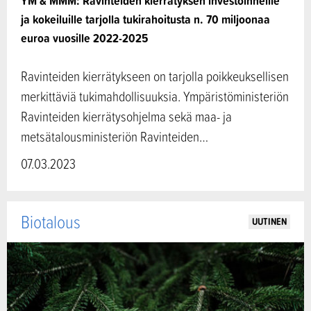
YM & MMM: Ravinteiden kierrätyksen investoinneille
ja kokeiluille tarjolla tukirahoitusta n. 70 miljoonaa
euroa vuosille 2022-2025
Ravinteiden kierrätykseen on tarjolla poikkeuksellisen
merkittäviä tukimahdollisuuksia. Ympäristöministeriön
Ravinteiden kierrätysohjelma sekä maa- ja
metsätalousministeriön Ravinteiden…
07.03.2023
Biotalous
UUTINEN