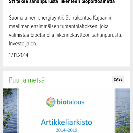
St1 tekee sahanpurusta liikenteen biopolttoainetta
Suomalainen energiayhtiö St1 rakentaa Kajaaniin
maailman ensimmäisen tuotantolaitoksen, joka
valmistaa bioetanolia liikennekäyttöön sahanpurusta.
Investoija on…
17.11.2014
Puu ja metsä
CASE