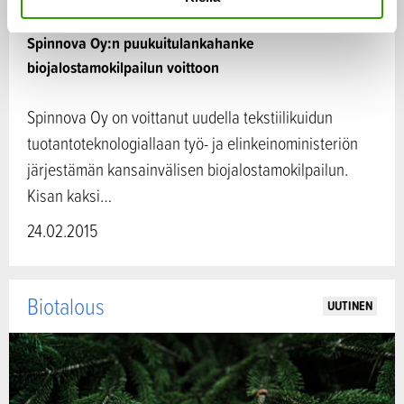
t
a
Spinnova Oy:n puukuitulankahanke
biojalostamokilpailun voittoon
Spinnova Oy on voittanut uudella tekstiilikuidun
tuotantoteknologiallaan työ- ja elinkeinoministeriön
järjestämän kansainvälisen biojalostamokilpailun.
Kisan kaksi…
24.02.2015
Biotalous
UUTINEN