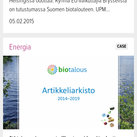
Helsingissä odottaa. Ryhmä EU-vaikuttajia Brysselistä
on tutustumassa Suomen biotalouteen. UPM…
05.02.2015
Energia
CASE