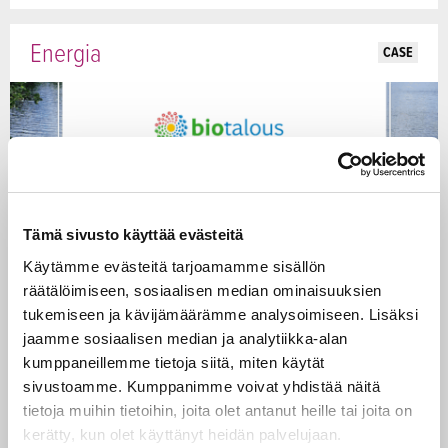
Energia
CASE
Tämä sivusto käyttää evästeitä
Käytämme evästeitä tarjoamamme sisällön
räätälöimiseen, sosiaalisen median ominaisuuksien
tukemiseen ja kävijämäärämme analysoimiseen. Lisäksi
jaamme sosiaalisen median ja analytiikka-alan
Innovaatiot edellä – UPM valmistaa mäntyöljystä
kumppaneillemme tietoja siitä, miten käytät
vähäpäästöistä uusiutuvaa dieseliä
sivustoamme. Kumppanimme voivat yhdistää näitä
tietoja muihin tietoihin, joita olet antanut heille tai joita on
UPM rakensi Kaukaan tehdasalueelle Lappeenrantaan
kerätty, kun olet käyttänyt heidän palvelujaan.