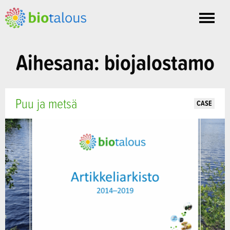
Toggle
nav
Aihesana: biojalostamo
Puu ja metsä
CASE