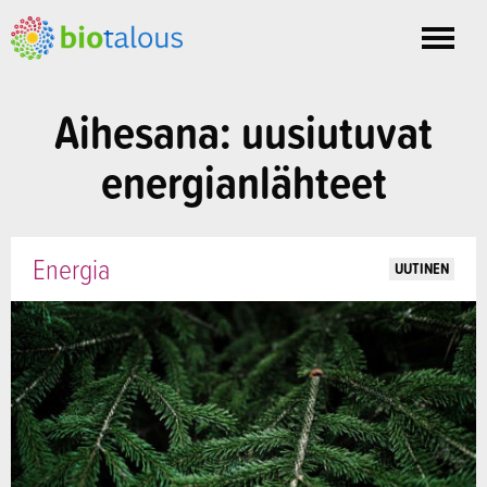
Toggle
nav
Aihesana: uusiutuvat
energianlähteet
Energia
UUTINEN