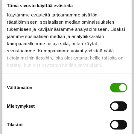
Tämä sivusto käyttää evästeitä
Energia
UUTINEN
Käytämme evästeitä tarjoamamme sisällön
räätälöimiseen, sosiaalisen median ominaisuuksien
tukemiseen ja kävijämäärämme analysoimiseen. Lisäksi
jaamme sosiaalisen median ja analytiikka-alan
kumppaneillemme tietoja siitä, miten käytät
sivustoamme. Kumppanimme voivat yhdistää näitä
tietoja muihin tietoihin, joita olet antanut heille tai joita on
kerätty, kun olet käyttänyt heidän palvelujaan.
S
Välttämätön
u
o
s
Ministeri Lintilä ohjastaa Pohjoismaiden
Mieltymykset
t
ministerineuvoston elinkeino-, alue- ja
u
energiaministereiden kokoukset 16.-17.9.
m
Tilastot
u