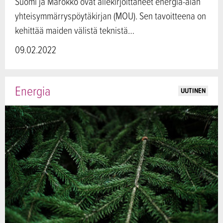
Suomi ja Marokko ovat allekirjoittaneet energia-alan
yhteisymmärryspöytäkirjan (MOU). Sen tavoitteena on
kehittää maiden välistä teknistä…
09.02.2022
Energia
UUTINEN