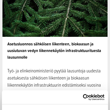
Asetusluonnos sähköisen liikenteen, biokaasun ja
uusiutuvan vedyn liikennekäytön infrastruktuurituesta
lausunnolle
Työ- ja elinkeinoministeriö pyytää lausuntoja uudesta
asetuksesta sähköisen liikenteen ja biokaasun
liikennekäytön infrastruktuurin edistämiseksi vuosina
2022–2025.…
07.01.2022