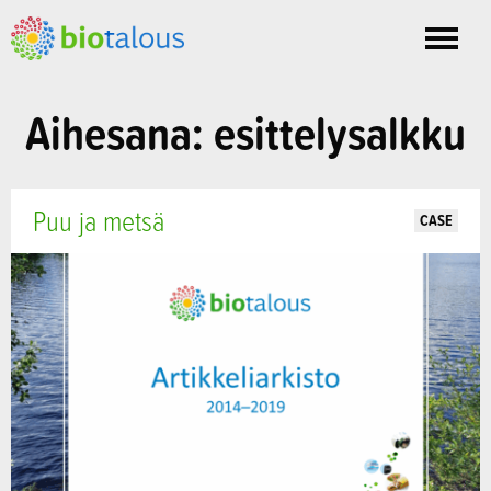
Toggle
nav
Aihesana: esittelysalkku
Puu ja metsä
CASE