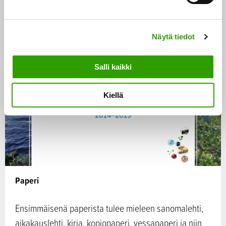
s
e
Puu ja metsä
n
CASE
Näytä tiedot
v
a
l
Salli kaikki
i
n
Kiellä
t
a
Paperi
Ensimmäisenä paperista tulee mieleen sanomalehti,
aikakauslehti, kirja, kopiopaperi, vessapaperi ja niin