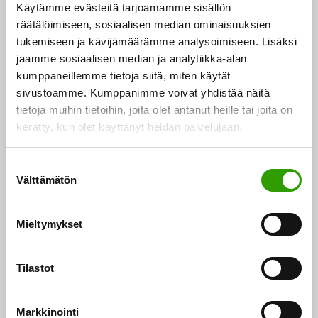
Käytämme evästeitä tarjoamamme sisällön
räätälöimiseen, sosiaalisen median ominaisuuksien
tukemiseen ja kävijämäärämme analysoimiseen. Lisäksi
jaamme sosiaalisen median ja analytiikka-alan
kumppaneillemme tietoja siitä, miten käytät
sivustoamme. Kumppanimme voivat yhdistää näitä
tietoja muihin tietoihin, joita olet antanut heille tai joita on
kerätty, kun olet käyttänyt heidän palvelujaan.
S
Välttämätön
u
Vaneri
o
s
Mieltymykset
Koska vaneri on kestävää ja kevyttä, sitä käytetään
t
monenlaisessa kohteissa taloista kulkuneuvoihin.
u
m
Tilastot
Siinä missä vanerista…
u
27.06.2014
k
Markkinointi