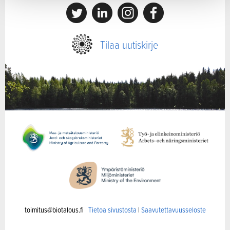
X
Linkedin
Instagram
Facebook
Tilaa uutiskirje
toimitus@biotalous.fi
Tietoa sivustosta
|
Saavutettavuusseloste