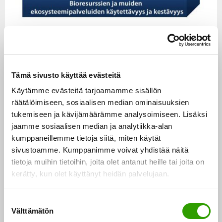
▸
Edellinen
Seuraava
▸
1.6 YMPÄRISTÖTERVEYS JA
2.1 BIOTALOUDEN MÄÄRITELMÄ
Tämä sivusto käyttää evästeitä
TYÖSUOJELU BIOTALOUDESSA
SUOMESSA
Käytämme evästeitä tarjoamamme sisällön
räätälöimiseen, sosiaalisen median ominaisuuksien
SUOMEN BIOTALOUSSTRATEGIA
tukemiseen ja kävijämäärämme analysoimiseen. Lisäksi
jaamme sosiaalisen median ja analytiikka-alan
1. PÄIVITYSTYÖN LÄHTÖKOHDAT ›
kumppaneillemme tietoja siitä, miten käytät
2. VISIO JA TAVOITTEET ›
sivustoamme. Kumppanimme voivat yhdistää näitä
tietoja muihin tietoihin, joita olet antanut heille tai joita on
2.1 Biotalouden määritelmä Suomessa ›
kerätty, kun olet käyttänyt heidän palvelujaan.
2.2 Visio ›
S
2.3 Tavoitteet ›
Välttämätön
u