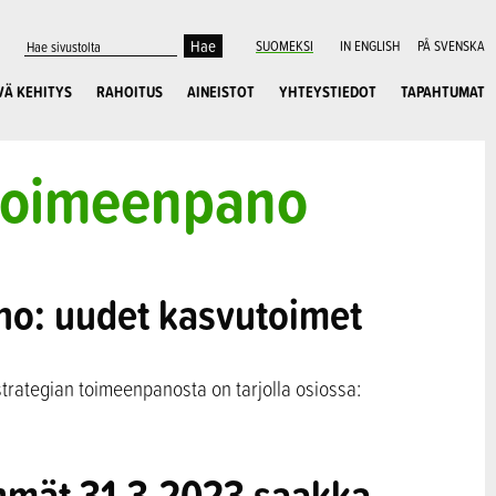
SUOMEKSI
IN ENGLISH
PÅ SVENSKA
VÄ KEHITYS
RAHOITUS
AINEISTOT
YHTEYSTIEDOT
TAPAHTUMAT
 toimeenpano
no: uudet kasvutoimet
strategian toimeenpanosta on tarjolla osiossa:
yhmät 31.3.2023 saakka