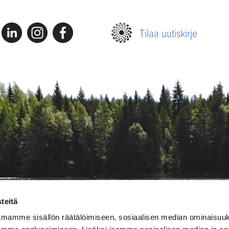
Linkedin
Instagram
Facebook
Tilaa uutiskirje
teitä
amamme sisällön räätälöimiseen, sosiaalisen median ominaisuu