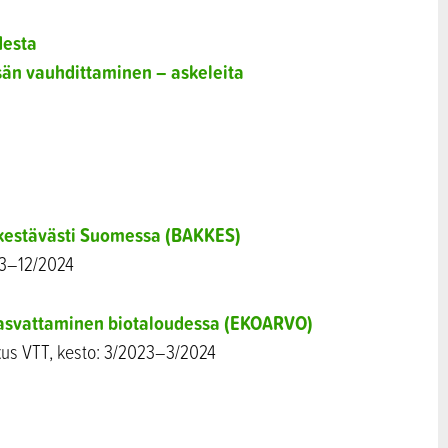
desta
sän vauhdittaminen – askeleita
 kestävästi Suomessa (BAKKES)
23–12/2024
kasvattaminen biotaloudessa (EKOARVO)
skus VTT, kesto: 3/2023–3/2024