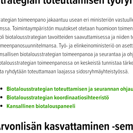
rategian toimeenpano jakaantuu usean eri ministeriön vastuulle
nssa. Toimintaympäristön muutokset otetaan huomioon toimenpi
oli biotalousstrategian tavoitteiden saavuttamisessa ja niiden
imeenpanosuunnitelmansa. Työ- ja elinkeinoministeriö on aset
nsallisen biotalousstrategian toimeenpanoa ja seurantaa ja ohj
otalousstrategian toimeenpanossa on keskeistä tunnistaa tärke
ita ryhdytään toteuttamaan laajassa sidosryhmäyhteistyössä.
Biotalousstrategian toteuttamisen ja seurannan ohj
Biotalousstrategian koordinaatiosihteeristö
Kansallinen biotalouspaneeli
rvonlisän kasvattaminen -sem