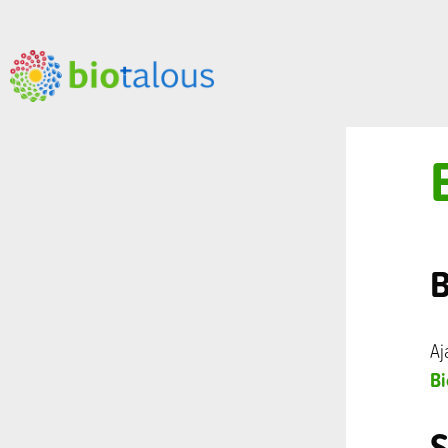
B
Aj
Bi
S