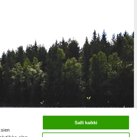
Salli kaikki
ksien