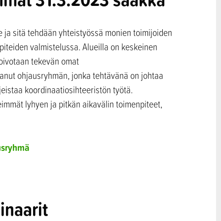
 ja sitä tehdään yhteistyössä monien toimijoiden
teiden valmistelussa. Alueilla on keskeinen
 toivotaan tekevän omat
tanut ohjausryhmän, jonka tehtävänä on johtaa
eistaa koordinaatiosihteeristön työtä.
immät lyhyen ja pitkän aikavälin toimenpiteet,
ausryhmä
inaarit