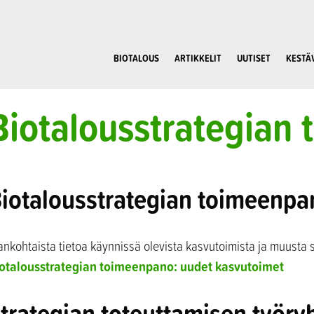
BIOTALOUS
ARTIKKELIT
UUTISET
KESTÄ
Biotalousstrategian
iotalousstrategian toimeenpa
ankohtaista tietoa käynnissä olevista kasvutoimista ja muusta 
otalousstrategian toimeenpano: uudet kasvutoimet
trategian toteuttamisen työr