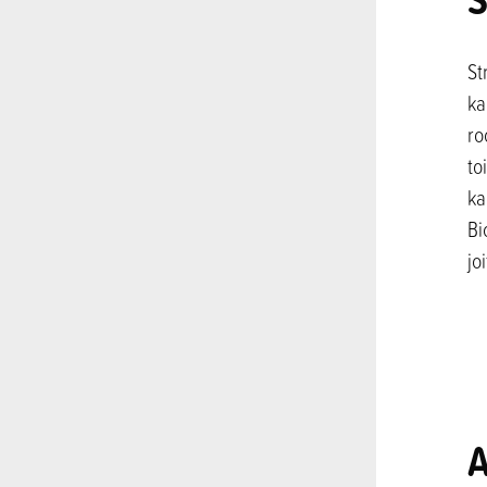
St
ka
ro
to
ka
Bi
jo
A